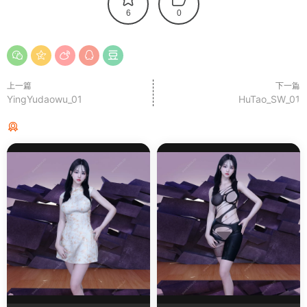
6
0
上一篇
下一篇
YingYudaowu_01
HuTao_SW_01
猜你喜欢