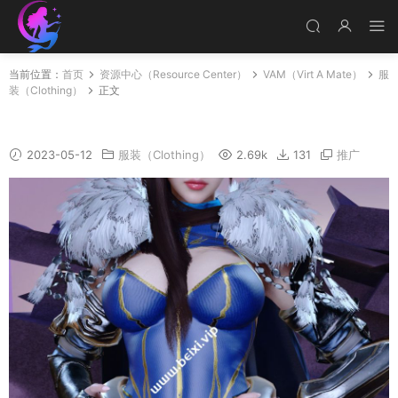
当前位置：
首页
资源中心（Resource Center）
VAM（Virt A Mate）
服
装（Clothing）
正文
RulerAltria
2023-05-12
服装（Clothing）
2.69k
131
推广