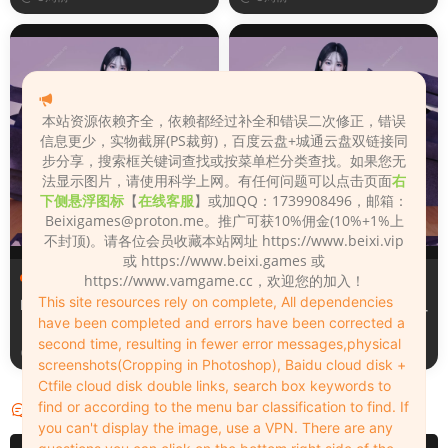
本站资源依赖齐全，依赖都经过补全和错误二次修正，错误
信息更少，实物截屏(PS裁剪)，百度云盘+城通云盘双链接同
步分享，搜索框关键词查找或按菜单栏分类查找。如果您无
法显示图片，请使用科学上网。有任何问题可以点击页面
右
下侧悬浮图标
【
在线客服
】或加QQ：1739908496，邮箱：
Beixigames@proton.me
。推广可获10%佣金(10%+1%上
不封顶)。请各位会员收藏本站网址 https://www.beixi.vip
或 https://www.beixi.games 或
服装（Clothing）
服装（Clothing）
https://www.vamgame.cc，欢迎您的加入！
This site resources rely on complete, All dependencies
Leopard_print_office_suit
Lacquer_leather_two_tone_
have been completed and errors have been corrected a
tight_mini_skirt
second time, resulting in fewer error messages,physical
3周前
3周前
screenshots(Cropping in Photoshop), Baidu cloud disk +
Ctfile cloud disk double links, search box keywords to
find or according to the menu bar classification to find. If
评论
0
you can't display the image, use a VPN. There are any