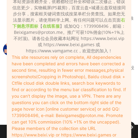
本站资源依赖齐全，依赖都经过补全和错误二次修正，错误
Var文件只能放addpackages文件夹。 001,002….
信息更少，实物截屏(PS裁剪)，百度云盘+城通云盘双链接同
这些带编号的文件都是整个压缩包的一部分，解压
步分享，搜索框关键词查找或按菜单栏分类查找。如果您无
001时整个压缩包的内容就解压出来了，不用再单独
法显示图片，请使用科学上网。有任何问题可以点击页面
右
解压002,003….
下侧悬浮图标
【
在线客服
】或加QQ：1739908496，邮箱：
Beixigames@proton.me
。推广可获10%佣金(10%+1%上
Admin
2024-11-30
0
不封顶)。请各位会员收藏本站网址 https://www.beixi.vip
或 https://www.beixi.games 或
老大老大，希望可以抽空更新一下25.2月之后的
https://www.vamgame.cc，欢迎您的加入！
无敌大色喵
2026-05-24
0
This site resources rely on complete, All dependencies
have been completed and errors have been corrected a
早期做了服装后集，合集链接容易被和谐，后面就没
second time, resulting in fewer error messages,physical
有再做服装合集了，都是分开单独上的链接。
screenshots(Cropping in Photoshop), Baidu cloud disk +
Ctfile cloud disk double links, search box keywords to
Admin
2026-05-25
0
find or according to the menu bar classification to find. If
好的，那期待继续更新，我在网站里找找。
you can't display the image, use a VPN. There are any
questions you can click on the bottom right side of the
无敌大色喵
2026-05-25
0
page hover icon [online customer service] or add QQ:
1739908496, e-mail:
Beixigames@proton.me
. Promote
can get 10% commission (10% +1% on the uncapped).
Please members of the collection site URL
Copyleft © 2022-2026 beixi.vip - All Rights Freedom！
https://www.beixi.vip or https://www.beixi.games or