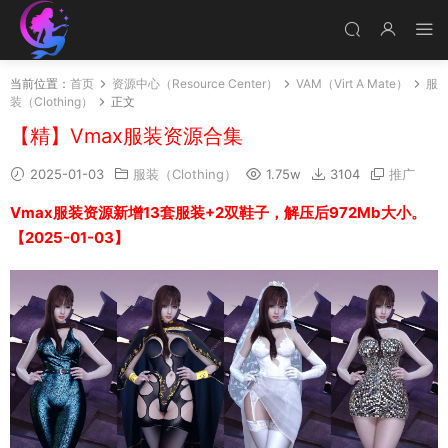
当前位置：
首页
资源中心（Resource Center）
VAM（Virt A Mate）
服
装（Clothing）
正文
【精】Vmax服装资源合集
2025-01-03
服装（Clothing）
1.75w
3104
推广
Vmax服装资源新增13套服装+2双鞋子，解压后972Mb大小。
【2025-01-03】