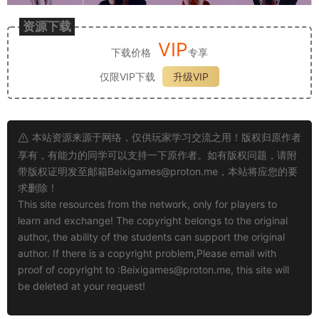
资源下载
VIP
下载价格
专享
仅限VIP下载
升级VIP
本站资源来源于网络，仅供玩家学习交流之用！版权归原作者
享有，有能力的同学可以支持一下原作者。如有版权问题，请附
带版权证明发至邮箱
Beixigames@proton.me
，本站将应您的要
求删除！
This site resources from the network, only for players to
learn and exchange! The copyright belongs to the original
author, the ability of the students can support the original
author. If there is a copyright problem,Please email with
proof of copyright to :
Beixigames@proton.me
, this site will
be deleted at your request!