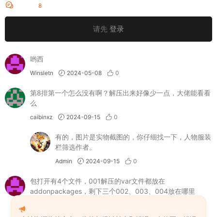
评论
8
请先
登录
哟西
Winsletn
2024-05-08
0
第8排第一个怎么没有啊？解压出来好像少一点，大佬能看看
么
caibinxz
2024-09-15
0
有的，图片是实物截图的，你仔细找一下，人物服装
栏筛选作者。
Admin
2024-09-15
0
包打开有4个文件，001解压的var文件都放在
addonpackages，剩下三个002、003、004放在哪里
zerosky
2024-11-30
0