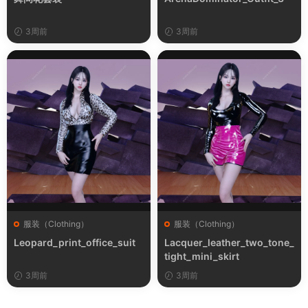
3周前
3周前
服装（Clothing）
服装（Clothing）
Leopard_print_office_suit
Lacquer_leather_two_tone_
tight_mini_skirt
3周前
3周前