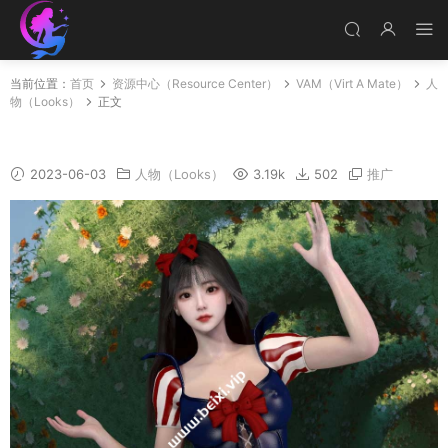
当前位置：
首页
资源中心（Resource Center）
VAM（Virt A Mate）
人
物（Looks）
正文
BaiXue
2023-06-03
人物（Looks）
3.19k
502
推广