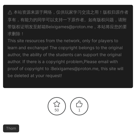
本站资源来源于网络，仅供玩家学习交流之用！版权归原作者
享有，有能力的同学可以支持一下原作者。如有版权问题，请附
带版权证明发至邮箱
Beixigames@proton.me
，本站将应您的要
求删除！
This site resources from the network, only for players to
learn and exchange! The copyright belongs to the original
author, the ability of the students can support the original
author. If there is a copyright problem,Please email with
proof of copyright to :
Beixigames@proton.me
, this site will
be deleted at your request!
50
1
Thorn