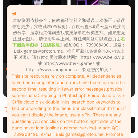
本站资源依赖齐全，依赖都经过补全和错误二次修正，错误
信息更少，实物截屏(PS裁剪)，百度云盘+城通云盘双链接同
步分享，搜索框关键词查找或按菜单栏分类查找。如果您无
法显示图片，请使用科学上网。有任何问题可以点击页面
右
下侧悬浮图标
【
在线客服
】或加QQ：1739908496，邮箱：
Beixigames@proton.me
。推广可获10%佣金(10%+1%上
不封顶)。请各位会员收藏本站网址 https://www.beixi.vip
或 https://www.beixi.games 或
人物（Looks）
人物（Looks）
https://www.vamgame.cc，欢迎您的加入！
This site resources rely on complete, All dependencies
Monica_2_2_2
Lizhen2025
have been completed and errors have been corrected a
second time, resulting in fewer error messages,physical
11小时前
1天前
screenshots(Cropping in Photoshop), Baidu cloud disk +
Ctfile cloud disk double links, search box keywords to
find or according to the menu bar classification to find. If
评论
0
you can't display the image, use a VPN. There are any
questions you can click on the bottom right side of the
请先
登录
page hover icon [online customer service] or add QQ:
1739908496, e-mail:
Beixigames@proton.me
. Promote