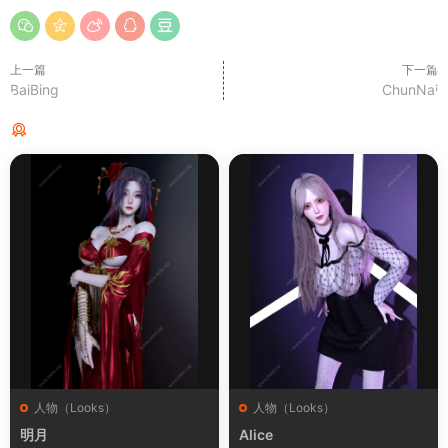
上一篇
下一篇
BaiBing
ChunNai
猜你喜欢
人物（Looks）
人物（Looks）
明月
Alice