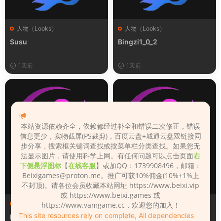
人物（Looks）
人物（Looks）
Susu
Bingzi1_0_2
1天前
1天前
本站资源依赖齐全，依赖都经过补全和错误二次修正，错误
信息更少，实物截屏(PS裁剪)，百度云盘+城通云盘双链接同
步分享，搜索框关键词查找或按菜单栏分类查找。如果您无
法显示图片，请使用科学上网。有任何问题可以点击页面
右
下侧悬浮图标
【
在线客服
】或加QQ：1739908496，邮箱：
Beixigames@proton.me
。推广可获10%佣金(10%+1%上
不封顶)。请各位会员收藏本站网址 https://www.beixi.vip
或 https://www.beixi.games 或
人物（Looks）
人物（Looks）
https://www.vamgame.cc，欢迎您的加入！
This site resources rely on complete, All dependencies
Monica_2_2_2
Lizhen2025