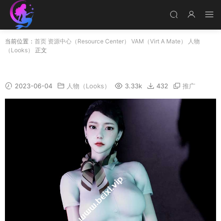
当前位置：
首页
资源中心（Resource Center）
VAM（Virt A Mate）
人物
（Looks）
正文
JunRu
2023-06-04
人物（Looks）
3.33k
432
推广