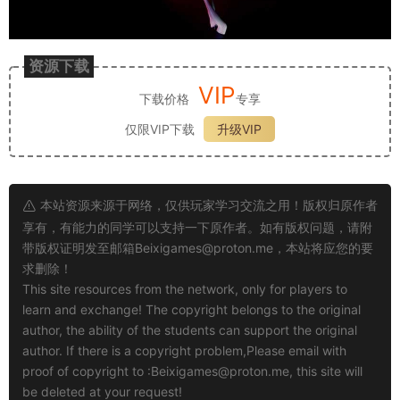
资源下载
VIP
下载价格
专享
仅限VIP下载
升级VIP
本站资源来源于网络，仅供玩家学习交流之用！版权归原作者
享有，有能力的同学可以支持一下原作者。如有版权问题，请附
带版权证明发至邮箱
Beixigames@proton.me
，本站将应您的要
求删除！
This site resources from the network, only for players to
learn and exchange! The copyright belongs to the original
author, the ability of the students can support the original
author. If there is a copyright problem,Please email with
proof of copyright to :
Beixigames@proton.me
, this site will
be deleted at your request!