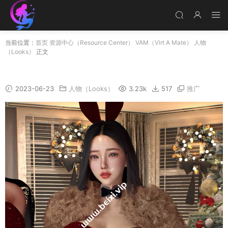
当前位置：
首页
资源中心（Resource Center）
VAM（Virt A Mate）
人物
（Looks）
正文
HCG-RUI&YAN_SDTBZZ
2023-06-23
人物（Looks）
3.23k
517
推广