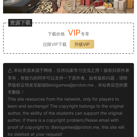
资源下载
VIP
下载价格
专享
仅限VIP下载
升级VIP
本站资源来源于网络，仅供玩家学习交流之用！版权归原作者
享有，有能力的同学可以支持一下原作者。如有版权问题，请附
带版权证明发至邮箱
Beixigames@proton.me
，本站将应您的要
求删除！
This site resources from the network, only for players to
learn and exchange! The copyright belongs to the original
author, the ability of the students can support the original
author. If there is a copyright problem,Please email with
proof of copyright to :
Beixigames@proton.me
, this site will
be deleted at your request!