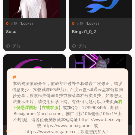
人物（Looks）
人物（Looks）
Susu
Bingzi1_0_2
1天前
1天前
本站资源依赖齐全，依赖都经过补全和错误二次修正，错误
信息更少，实物截屏(PS裁剪)，百度云盘+城通云盘双链接同
步分享，搜索框关键词查找或按菜单栏分类查找。如果您无
法显示图片，请使用科学上网。有任何问题可以点击页面
右
下侧悬浮图标
【
在线客服
】或加QQ：1739908496，邮箱：
Beixigames@proton.me
。推广可获10%佣金(10%+1%上
不封顶)。请各位会员收藏本站网址 https://www.beixi.vip
或 https://www.beixi.games 或
人物（Looks）
人物（Looks）
https://www.vamgame.cc，欢迎您的加入！