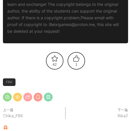
learn and exchange! The copyright belongs to the original
author, the ability of the students can support the original
author. If there is a copyright problem,Please email with
proof of copyright to :
Beixigames@proton.me
, this site will
be deleted at your request!
42
1
FRK
上一篇
下一篇
Chika_FRK
Rika2
猜你喜欢