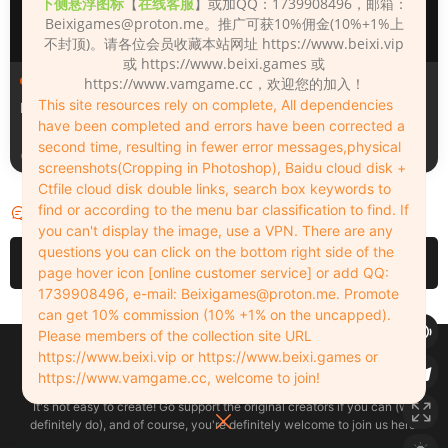
下侧悬浮图标
【
在线客服
】或加QQ：1739908496，邮箱：
Beixigames@proton.me
。推广可获10%佣金(10%+1%上
不封顶)。请各位会员收藏本站网址 https://www.beixi.vip
或 https://www.beixi.games 或
人物（Looks）
人物（Looks）
https://www.vamgame.cc，欢迎您的加入！
This site resources rely on complete, All dependencies
Monica_2_2_2
Lizhen2025
have been completed and errors have been corrected a
second time, resulting in fewer error messages,physical
2天前
3天前
screenshots(Cropping in Photoshop), Baidu cloud disk +
Ctfile cloud disk double links, search box keywords to
find or according to the menu bar classification to find. If
评论
0
you can't display the image, use a VPN. There are any
questions you can click on the bottom right side of the
请先
登录
page hover icon [online customer service] or add QQ:
1739908496, e-mail:
Beixigames@proton.me
. Promote
can get 10% commission (10% +1% on the uncapped).
Please members of the collection site URL
Copyleft © 2022-2026 beixi.vip - All Rights Freedom！
https://www.beixi.vip or https://www.beixi.games or
创作不易！有能力的同学可以去支持一下原创作者（我们绝对支持），当然
https://www.vamgame.cc, welcome to join!
了，您加入这里我们也绝对欢迎！
It's not easy to create! Go support the original creators if you can (we
definitely do), and of course, you're definitely welcome to join us here!