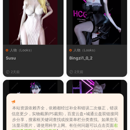
人物（Looks）
人物（Looks）
Susu
Bingzi1_0_2
2天前
2天前
本站资源依赖齐全，依赖都经过补全和错误二次修正，错误
信息更少，实物截屏(PS裁剪)，百度云盘+城通云盘双链接同
步分享，搜索框关键词查找或按菜单栏分类查找。如果您无
法显示图片，请使用科学上网。有任何问题可以点击页面
右