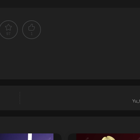
97
1
Yu_