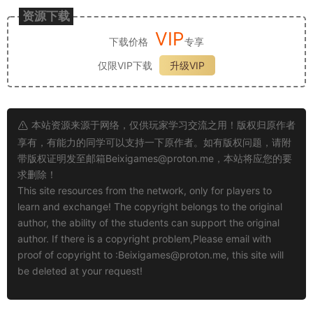
资源下载
VIP
下载价格
专享
仅限VIP下载
升级VIP
本站资源来源于网络，仅供玩家学习交流之用！版权归原作者
享有，有能力的同学可以支持一下原作者。如有版权问题，请附
带版权证明发至邮箱
Beixigames@proton.me
，本站将应您的要
求删除！
This site resources from the network, only for players to
learn and exchange! The copyright belongs to the original
author, the ability of the students can support the original
author. If there is a copyright problem,Please email with
proof of copyright to :
Beixigames@proton.me
, this site will
be deleted at your request!