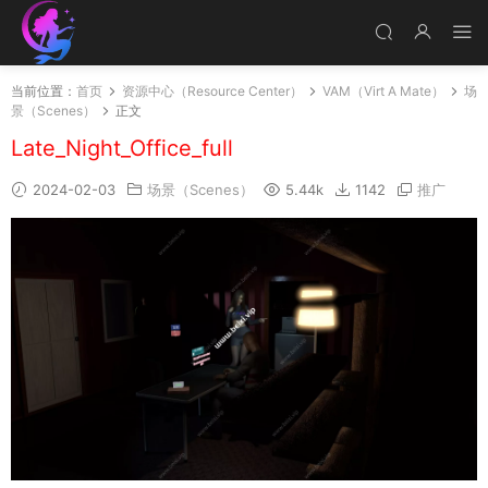
当前位置：
首页
资源中心（Resource Center）
VAM（Virt A Mate）
场
景（Scenes）
正文
Late_Night_Office_full
2024-02-03
场景（Scenes）
5.44k
1142
推广