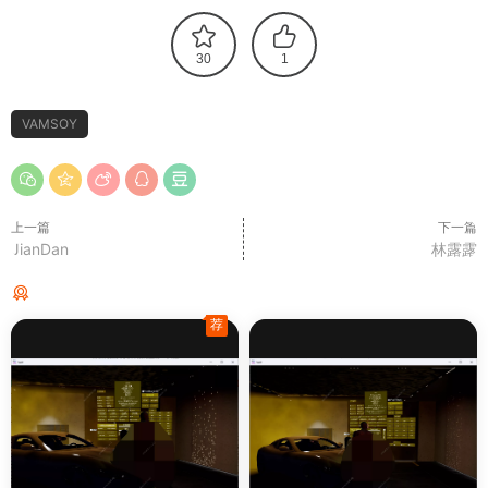
30
1
VAMSOY
上一篇
下一篇
JianDan
林露露
猜你喜欢
荐