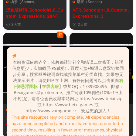
场景（Scenes）
场景（Scenes）
汉化版NTR_Schoolgirl_8_Cu
NTR_Schoolgirl_8_Custom_
stom_Expressions_2&NTR
Expressions_2
女学生8自定义表情
3天前
3天前
荐
本站资源依赖齐全，依赖都经过补全和错误二次修正，错误
信息更少，实物截屏(PS裁剪)，百度云盘+城通云盘双链接同
步分享，搜索框关键词查找或按菜单栏分类查找。如果您无
法显示图片，请使用科学上网。有任何问题可以点击页面
右
下侧悬浮图标
【
在线客服
】或加QQ：1739908496，邮箱：
Beixigames@proton.me
。推广可获10%佣金(10%+1%上
不封顶)。请各位会员收藏本站网址 https://www.beixi.vip
或 https://www.beixi.games 或
场景（Scenes）
场景（Scenes）
https://www.vamgame.cc，欢迎您的加入！
This site resources rely on complete, All dependencies
汉化版Fall_Of_Dynasty_Silh
Fall_Of_Dynasty_Silhouette
have been completed and errors have been corrected a
ouette_Play_Bug_Fixed_2&
_Play_Bug_Fixed_2
second time, resulting in fewer error messages,physical
《王朝陨落》剪影玩法修复版
6天前
6天前