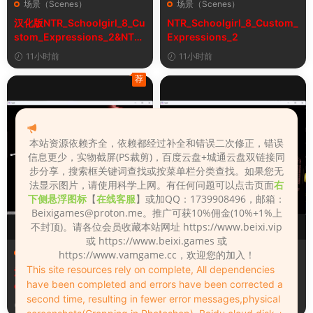
场景（Scenes）
场景（Scenes）
汉化版NTR_Schoolgirl_8_Cu
NTR_Schoolgirl_8_Custom_
stom_Expressions_2&NTR
Expressions_2
女学生8自定义表情
11小时前
11小时前
荐
本站资源依赖齐全，依赖都经过补全和错误二次修正，错误
信息更少，实物截屏(PS裁剪)，百度云盘+城通云盘双链接同
步分享，搜索框关键词查找或按菜单栏分类查找。如果您无
法显示图片，请使用科学上网。有任何问题可以点击页面
右
下侧悬浮图标
【
在线客服
】或加QQ：1739908496，邮箱：
Beixigames@proton.me
。推广可获10%佣金(10%+1%上
不封顶)。请各位会员收藏本站网址 https://www.beixi.vip
或 https://www.beixi.games 或
场景（Scenes）
场景（Scenes）
https://www.vamgame.cc，欢迎您的加入！
This site resources rely on complete, All dependencies
汉化版Fall_Of_Dynasty_Silh
Fall_Of_Dynasty_Silhouette
have been completed and errors have been corrected a
ouette_Play_Bug_Fixed_2&
_Play_Bug_Fixed_2
second time, resulting in fewer error messages,physical
《王朝陨落》剪影玩法修复版
3天前
3天前