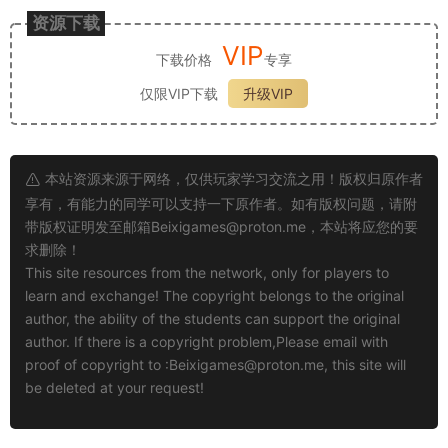
资源下载
VIP
下载价格
专享
仅限VIP下载
升级VIP
本站资源来源于网络，仅供玩家学习交流之用！版权归原作者
享有，有能力的同学可以支持一下原作者。如有版权问题，请附
带版权证明发至邮箱
Beixigames@proton.me
，本站将应您的要
求删除！
This site resources from the network, only for players to
learn and exchange! The copyright belongs to the original
author, the ability of the students can support the original
author. If there is a copyright problem,Please email with
proof of copyright to :
Beixigames@proton.me
, this site will
be deleted at your request!