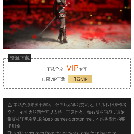
资源下载
VIP
下载价格
专享
仅限VIP下载
升级VIP
本站资源来源于网络，仅供玩家学习交流之用！版权归原作者
享有，有能力的同学可以支持一下原作者。如有版权问题，请附
带版权证明发至邮箱
Beixigames@proton.me
，本站将应您的要
求删除！
This site resources from the network, only for players to