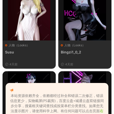
人物（Looks）
人物（Looks）
Susu
Bingzi1_0_2
4天前
4天前
本站资源依赖齐全，依赖都经过补全和错误二次修正，错误
信息更少，实物截屏(PS裁剪)，百度云盘+城通云盘双链接同
步分享，搜索框关键词查找或按菜单栏分类查找。如果您无
法显示图片，请使用科学上网。有任何问题可以点击页面
右