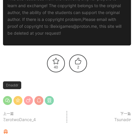
learn and exchange! The copyright belongs to the original
author, the ability of the students can support the original
author. If there is a copyright problem,Please email with
proof of copyright to :
Beixigames@proton.me
, this site will
be deleted at your request!
40
2
Dnaddr
上一篇
下一篇
ZerotwoDance_4
Tsunade
猜你喜欢