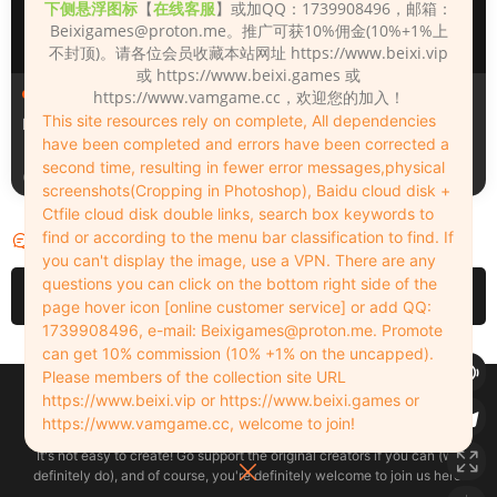
下侧悬浮图标
【
在线客服
】或加QQ：1739908496，邮箱：
Beixigames@proton.me
。推广可获10%佣金(10%+1%上
不封顶)。请各位会员收藏本站网址 https://www.beixi.vip
或 https://www.beixi.games 或
人物（Looks）
人物（Looks）
https://www.vamgame.cc，欢迎您的加入！
This site resources rely on complete, All dependencies
Monica_2_2_2
Lizhen2025
have been completed and errors have been corrected a
second time, resulting in fewer error messages,physical
4天前
5天前
screenshots(Cropping in Photoshop), Baidu cloud disk +
Ctfile cloud disk double links, search box keywords to
find or according to the menu bar classification to find. If
评论
0
you can't display the image, use a VPN. There are any
questions you can click on the bottom right side of the
请先
登录
page hover icon [online customer service] or add QQ:
1739908496, e-mail:
Beixigames@proton.me
. Promote
can get 10% commission (10% +1% on the uncapped).
Please members of the collection site URL
Copyleft © 2022-2026 beixi.vip - All Rights Freedom！
https://www.beixi.vip or https://www.beixi.games or
创作不易！有能力的同学可以去支持一下原创作者（我们绝对支持），当然
https://www.vamgame.cc, welcome to join!
了，您加入这里我们也绝对欢迎！
It's not easy to create! Go support the original creators if you can (we
definitely do), and of course, you're definitely welcome to join us here!