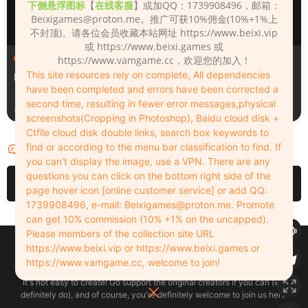
下侧悬浮图标
【
在线客服
】或加QQ：1739908496，邮箱：
Beixigames@proton.me
。推广可获10%佣金(10%+1%上
不封顶)。请各位会员收藏本站网址 https://www.beixi.vip
或 https://www.beixi.games 或
人物（Looks）
人物（Looks）
https://www.vamgame.cc，欢迎您的加入！
This site resources rely on complete, All dependencies
Monica_2_2_2
Lizhen2025
have been completed and errors have been corrected a
second time, resulting in fewer error messages,physical
4天前
5天前
screenshots(Cropping in Photoshop), Baidu cloud disk +
Ctfile cloud disk double links, search box keywords to
find or according to the menu bar classification to find. If
评论
0
you can't display the image, use a VPN. There are any
questions you can click on the bottom right side of the
请先
登录
page hover icon [online customer service] or add QQ:
1739908496, e-mail:
Beixigames@proton.me
. Promote
can get 10% commission (10% +1% on the uncapped).
Please members of the collection site URL
Copyleft © 2022-2026 beixi.vip - All Rights Freedom！
https://www.beixi.vip or https://www.beixi.games or
创作不易！有能力的同学可以去支持一下原创作者（我们绝对支持），当然
https://www.vamgame.cc, welcome to join!
了，您加入这里我们也绝对欢迎！
It's not easy to create! Go support the original creators if you can (we
definitely do), and of course, you're definitely welcome to join us here!