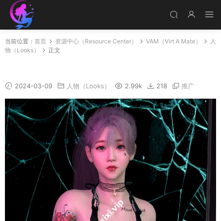
当前位置：
首页
资源中心（Resource Center）
VAM（Virt A Mate）
人
物（Looks）
正文
Yaobainv
2024-03-09
人物（Looks）
2.99k
218
推广