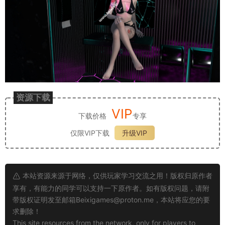
资源下载
VIP
下载价格
专享
仅限VIP下载
升级VIP
本站资源来源于网络，仅供玩家学习交流之用！版权归原作者
享有，有能力的同学可以支持一下原作者。如有版权问题，请附
带版权证明发至邮箱
Beixigames@proton.me
，本站将应您的要
求删除！
This site resources from the network, only for players to