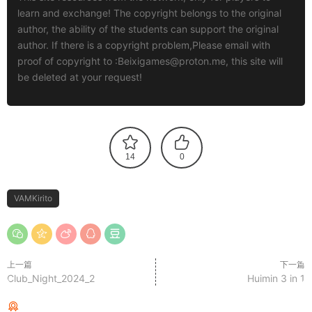
learn and exchange! The copyright belongs to the original
author, the ability of the students can support the original
author. If there is a copyright problem,Please email with
proof of copyright to :
Beixigames@proton.me
, this site will
be deleted at your request!
14
0
VAMKirito
上一篇
下一篇
Club_Night_2024_2
Huimin 3 in 1
猜你喜欢