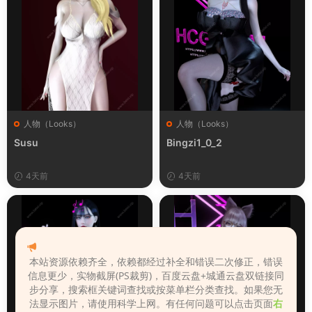
人物（Looks）
人物（Looks）
Susu
Bingzi1_0_2
4天前
4天前
本站资源依赖齐全，依赖都经过补全和错误二次修正，错误
信息更少，实物截屏(PS裁剪)，百度云盘+城通云盘双链接同
步分享，搜索框关键词查找或按菜单栏分类查找。如果您无
法显示图片，请使用科学上网。有任何问题可以点击页面
右