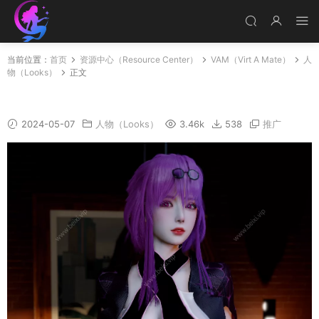
当前位置：
首页
资源中心（Resource Center）
VAM（Virt A Mate）
人
物（Looks）
正文
妖姬卡芙卡
2024-05-07
人物（Looks）
3.46k
538
推广