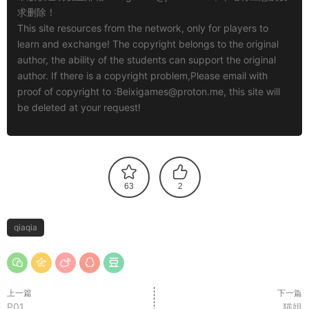
求删除！
This site resources from the network, only for players to
learn and exchange! The copyright belongs to the original
author, the ability of the students can support the original
author. If there is a copyright problem,Please email with
proof of copyright to :
Beixigames@proton.me
, this site will
be deleted at your request!
63
2
qiaqia
上一篇
下一篇
P01
猫姐