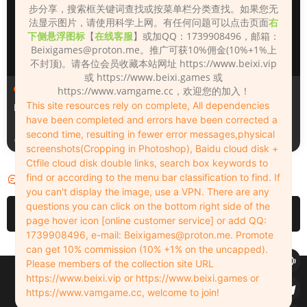
步分享，搜索框关键词查找或按菜单栏分类查找。如果您无
法显示图片，请使用科学上网。有任何问题可以点击页面
右
下侧悬浮图标
【
在线客服
】或加QQ：1739908496，邮箱：
Beixigames@proton.me
。推广可获10%佣金(10%+1%上
不封顶)。请各位会员收藏本站网址 https://www.beixi.vip
或 https://www.beixi.games 或
人物（Looks）
人物（Looks）
https://www.vamgame.cc，欢迎您的加入！
This site resources rely on complete, All dependencies
Monica_2_2_2
Lizhen2025
have been completed and errors have been corrected a
second time, resulting in fewer error messages,physical
2天前
2天前
screenshots(Cropping in Photoshop), Baidu cloud disk +
Ctfile cloud disk double links, search box keywords to
find or according to the menu bar classification to find. If
评论
0
you can't display the image, use a VPN. There are any
questions you can click on the bottom right side of the
请先
登录
page hover icon [online customer service] or add QQ:
1739908496, e-mail:
Beixigames@proton.me
. Promote
can get 10% commission (10% +1% on the uncapped).
Please members of the collection site URL
Copyleft © 2022-2026 beixi.vip - All Rights Freedom！
https://www.beixi.vip or https://www.beixi.games or
创作不易！有能力的同学可以去支持一下原创作者（我们绝对支持），当然
https://www.vamgame.cc, welcome to join!
了，您加入这里我们也绝对欢迎！