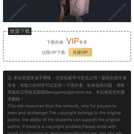
资源下载
VIP
下载价格
专享
仅限VIP下载
升级VIP
本站资源来源于网络，仅供玩家学习交流之用！版权归原作者
享有，有能力的同学可以支持一下原作者。如有版权问题，请附
带版权证明发至邮箱
Beixigames@proton.me
，本站将应您的要
求删除！
This site resources from the network, only for players to
learn and exchange! The copyright belongs to the original
author, the ability of the students can support the original
author. If there is a copyright problem,Please email with
proof of copyright to :
Beixigames@proton.me
, this site will