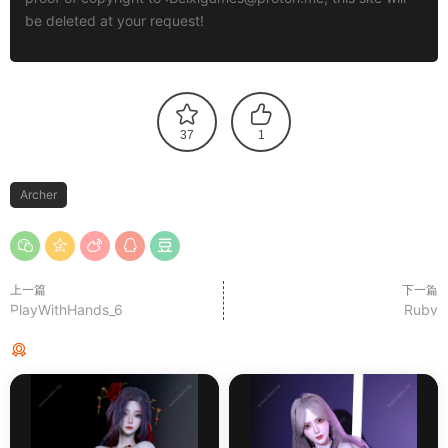
be deleted at your request!
37
1
Archer
上一篇
下一篇
PlayWithHands_6
Ruby
猜你喜欢