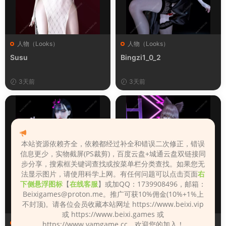
人物（Looks）
人物（Looks）
Susu
Bingzi1_0_2
3天前
3天前
本站资源依赖齐全，依赖都经过补全和错误二次修正，错误
信息更少，实物截屏(PS裁剪)，百度云盘+城通云盘双链接同
步分享，搜索框关键词查找或按菜单栏分类查找。如果您无
法显示图片，请使用科学上网。有任何问题可以点击页面
右
下侧悬浮图标
【
在线客服
】或加QQ：1739908496，邮箱：
Beixigames@proton.me
。推广可获10%佣金(10%+1%上
不封顶)。请各位会员收藏本站网址 https://www.beixi.vip
或 https://www.beixi.games 或
人物（Looks）
人物（Looks）
https://www.vamgame.cc，欢迎您的加入！