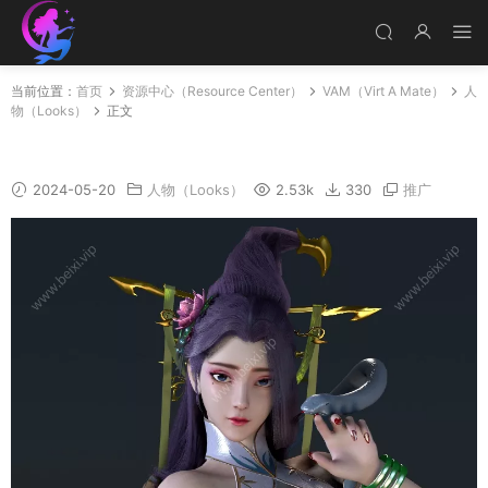
当前位置：
首页
资源中心（Resource Center）
VAM（Virt A Mate）
人
物（Looks）
正文
HeTaiHou
2024-05-20
人物（Looks）
2.53k
330
推广