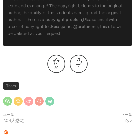
learn and exchange! The copyright belongs to the original
author, the ability of the students can support the original
author. If there is a copyright problem,Please email with
proof of copyright to :
Beixigames@proton.me
, this site will
be deleted at your request!
29
1
Thorn
上一篇
下一篇
A04大恐龙
Zyy
猜你喜欢