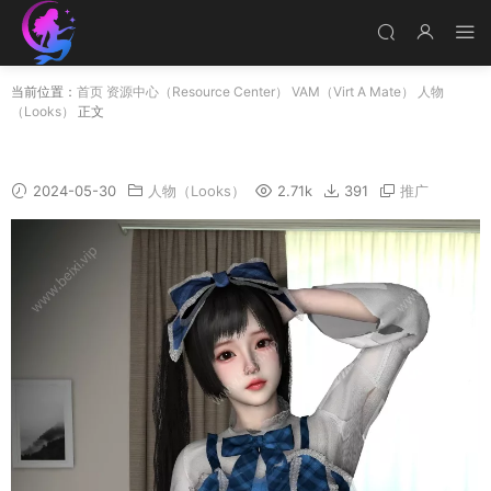
当前位置：
首页
资源中心（Resource Center）
VAM（Virt A Mate）
人物
（Looks）
正文
XiaoYuan
2024-05-30
人物（Looks）
2.71k
391
推广