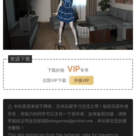
资源下载
VIP
下载价格
专享
仅限VIP下载
升级VIP
本站资源来源于网络，仅供玩家学习交流之用！版权归原作者
享有，有能力的同学可以支持一下原作者。如有版权问题，请附
带版权证明发至邮箱
Beixigames@proton.me
，本站将应您的要
求删除！
This site resources from the network, only for players to