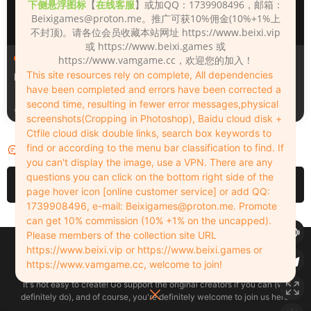
下侧悬浮图标
【
在线客服
】或加QQ：1739908496，邮箱：
Beixigames@proton.me
。推广可获10%佣金(10%+1%上
不封顶)。请各位会员收藏本站网址 https://www.beixi.vip
或 https://www.beixi.games 或
人物（Looks）
人物（Looks）
https://www.vamgame.cc，欢迎您的加入！
This site resources rely on complete, All dependencies
Monica_2_2_2
Lizhen2025
have been completed and errors have been corrected a
second time, resulting in fewer error messages,physical
1天前
2天前
screenshots(Cropping in Photoshop), Baidu cloud disk +
Ctfile cloud disk double links, search box keywords to
find or according to the menu bar classification to find. If
评论
0
you can't display the image, use a VPN. There are any
questions you can click on the bottom right side of the
请先
登录
page hover icon [online customer service] or add QQ:
1739908496, e-mail:
Beixigames@proton.me
. Promote
can get 10% commission (10% +1% on the uncapped).
Please members of the collection site URL
Copyleft © 2022-2026 beixi.vip - All Rights Freedom！
https://www.beixi.vip or https://www.beixi.games or
创作不易！有能力的同学可以去支持一下原创作者（我们绝对支持），当然
https://www.vamgame.cc, welcome to join!
了，您加入这里我们也绝对欢迎！
It's not easy to create! Go support the original creators if you can (we
definitely do), and of course, you're definitely welcome to join us here!