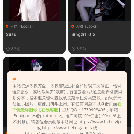
人物（Looks）
人物（Looks）
Susu
Bingzi1_0_2
3天前
3天前
本站资源依赖齐全，依赖都经过补全和错误二次修正，错误
信息更少，实物截屏(PS裁剪)，百度云盘+城通云盘双链接同
步分享，搜索框关键词查找或按菜单栏分类查找。如果您无
法显示图片，请使用科学上网。有任何问题可以点击页面
右
下侧悬浮图标
【
在线客服
】或加QQ：1739908496，邮箱：
Beixigames@proton.me
。推广可获10%佣金(10%+1%上
不封顶)。请各位会员收藏本站网址 https://www.beixi.vip
或 https://www.beixi.games 或
人物（Looks）
人物（Looks）
https://www.vamgame.cc，欢迎您的加入！