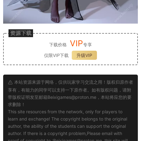
资源下载
VIP
下载价格
专享
仅限VIP下载
升级VIP
本站资源来源于网络，仅供玩家学习交流之用！版权归原作者
享有，有能力的同学可以支持一下原作者。如有版权问题，请附
带版权证明发至邮箱
Beixigames@proton.me
，本站将应您的要
求删除！
This site resources from the network, only for players to
learn and exchange! The copyright belongs to the original
author, the ability of the students can support the original
author. If there is a copyright problem,Please email with
proof of copyright to :
Beixigames@proton.me
, this site will