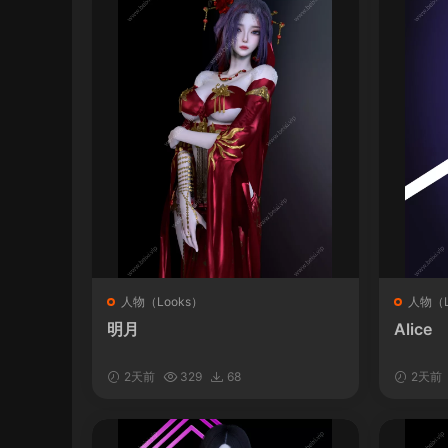
人物（Looks）
人物（L
明月
Alice
2天前
329
68
2天前