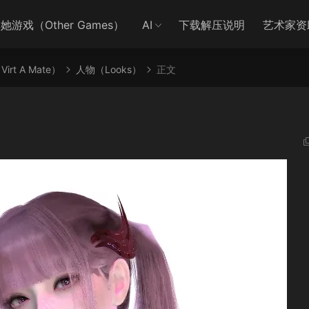
她游戏（Other Games）
AI
下载解压说明
艺术家资
irt A Mate）
人物（Looks）
正文