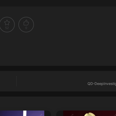
52
0
QD-DeepInvestig