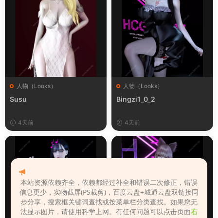
人物（Looks）
人物（Looks）
Susu
Bingzi1_0_2
4天前
4天前
本站资源依赖齐全，依赖都经过补全和错误二次修正，错误
信息更少，实物截屏(PS裁剪)，百度云盘+城通云盘双链接同
步分享，搜索框关键词查找或按菜单栏分类查找。如果您无
法显示图片，请使用科学上网。有任何问题可以点击页面
右