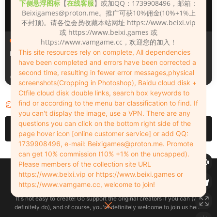
下侧悬浮图标
【
在线客服
】或加QQ：1739908496，邮箱：
Beixigames@proton.me
。推广可获10%佣金(10%+1%上
不封顶)。请各位会员收藏本站网址 https://www.beixi.vip
或 https://www.beixi.games 或
人物（Looks）
人物（Looks）
https://www.vamgame.cc，欢迎您的加入！
This site resources rely on complete, All dependencies
Monica_2_2_2
Lizhen2025
have been completed and errors have been corrected a
second time, resulting in fewer error messages,physical
4天前
5天前
screenshots(Cropping in Photoshop), Baidu cloud disk +
Ctfile cloud disk double links, search box keywords to
find or according to the menu bar classification to find. If
评论
0
you can't display the image, use a VPN. There are any
questions you can click on the bottom right side of the
请先
登录
page hover icon [online customer service] or add QQ:
1739908496, e-mail:
Beixigames@proton.me
. Promote
can get 10% commission (10% +1% on the uncapped).
Please members of the collection site URL
Copyleft © 2022-2026 beixi.vip - All Rights Freedom！
https://www.beixi.vip or https://www.beixi.games or
创作不易！有能力的同学可以去支持一下原创作者（我们绝对支持），当然
https://www.vamgame.cc, welcome to join!
了，您加入这里我们也绝对欢迎！
It's not easy to create! Go support the original creators if you can (we
definitely do), and of course, you're definitely welcome to join us here!