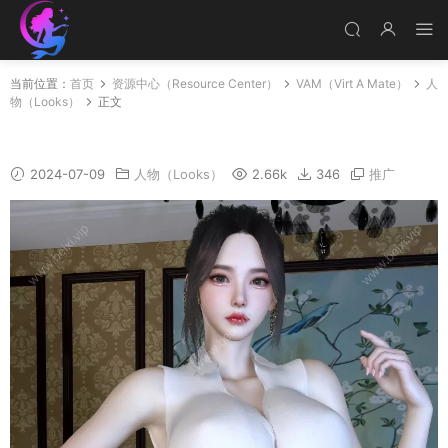
当前位置：
首页
资源中心（Resource Center）
VAM（Virt A Mate）
人
物（Looks）
正文
喵喵嫂
2024-07-09
人物（Looks）
2.66k
346
推广