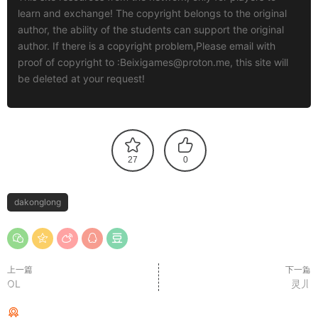
learn and exchange! The copyright belongs to the original
author, the ability of the students can support the original
author. If there is a copyright problem,Please email with
proof of copyright to :
Beixigames@proton.me
, this site will
be deleted at your request!
27
0
dakonglong
上一篇
下一篇
OL
灵儿
猜你喜欢