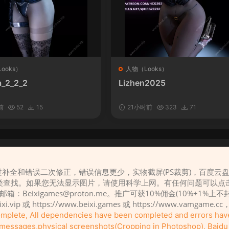
ooks）
人物（Looks）
_2_2_2
Lizhen2025
前
52
15
21小时前
323
71
补全和错误二次修正，错误信息更少，实物截屏(PS裁剪)，百度云
请先
登录
类查找。如果您无法显示图片，请使用科学上网。有任何问题可以点
，邮箱：
Beixigames@proton.me
。推广可获10%佣金(10%+1%上
eixi.vip 或 https://www.beixi.games 或 https://www.vamg
complete, All dependencies have been completed and errors ha
r messages,physical screenshots(Cropping in Photoshop), Baidu c