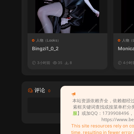
人物（Looks）
人物（L
Bingzi1_0_2
Monica
3小时前
35
8
4小时
评论
0
本站资源依赖齐全，依赖都经过
索框关键词查找或按菜单栏分
服
】或加QQ：1739908496
https://www.b
This site resources rely on 
time, resulting in fewer erro