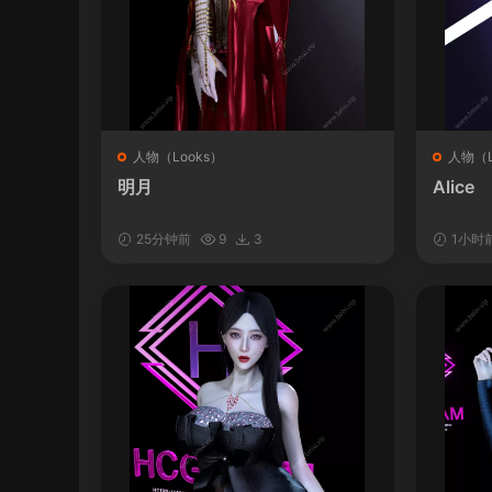
人物（Looks）
人物（L
明月
Alice
25分钟前
9
3
1小时