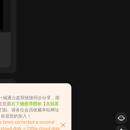
盘+城通云盘双链接同步分享，搜
击页面
右下侧悬浮图标
【
在线客
不封顶)。请各位会员收藏本站网址
ame.cc，欢迎您的加入！
ve been corrected a second
loud disk + Ctfile cloud disk