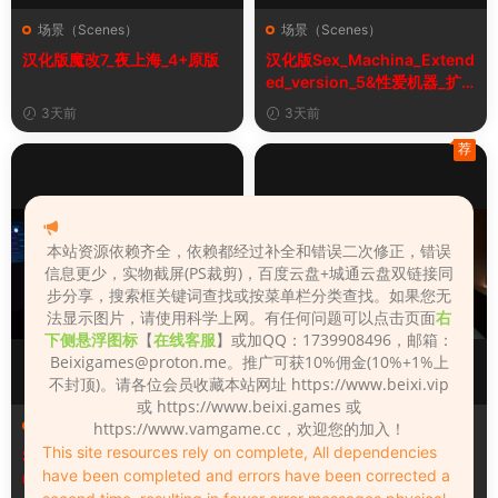
场景（Scenes）
场景（Scenes）
汉化版魔改7_夜上海_4+原版
汉化版Sex_Machina_Extend
ed_version_5&性爱机器_扩
展版
3天前
3天前
荐
本站资源依赖齐全，依赖都经过补全和错误二次修正，错误
信息更少，实物截屏(PS裁剪)，百度云盘+城通云盘双链接同
步分享，搜索框关键词查找或按菜单栏分类查找。如果您无
法显示图片，请使用科学上网。有任何问题可以点击页面
右
下侧悬浮图标
【
在线客服
】或加QQ：1739908496，邮箱：
Beixigames@proton.me
。推广可获10%佣金(10%+1%上
不封顶)。请各位会员收藏本站网址 https://www.beixi.vip
或 https://www.beixi.games 或
场景（Scenes）
场景（Scenes）
https://www.vamgame.cc，欢迎您的加入！
This site resources rely on complete, All dependencies
Sex_Machina_Extended_ve
汉化版Hotel_Shower_Pleas
have been completed and errors have been corrected a
rsion_5
ure_3&酒店淋浴的乐趣