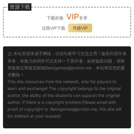
资源下载
VIP
下载价格
专享
仅限VIP下载
升级VIP
本站资源来源于网络，仅供玩家学习交流之用！版权归原作者
享有，有能力的同学可以支持一下原作者。如有版权问题，请附
带版权证明发至邮箱
Beixigames@proton.me
，本站将应您的要
求删除！
This site resources from the network, only for players to
learn and exchange! The copyright belongs to the original
author, the ability of the students can support the original
author. If there is a copyright problem,Please email with
proof of copyright to :
Beixigames@proton.me
, this site will
be deleted at your request!