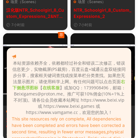
场景（Scenes）
场景（Scenes）
汉化版NTR_Schoolgirl_8_Cu
NTR_Schoolgirl_8_Custom_
stom_Expressions_2&NTR
Expressions_2
女学生8自定义表情
7小时前
7小时前
荐
本站资源依赖齐全，依赖都经过补全和错误二次修正，错误
信息更少，实物截屏(PS裁剪)，百度云盘+城通云盘双链接同
步分享，搜索框关键词查找或按菜单栏分类查找。如果您无
法显示图片，请使用科学上网。有任何问题可以点击页面
右
下侧悬浮图标
【
在线客服
】或加QQ：1739908496，邮箱：
Beixigames@proton.me
。推广可获10%佣金(10%+1%上
不封顶)。请各位会员收藏本站网址 https://www.beixi.vip
或 https://www.beixi.games 或
场景（Scenes）
场景（Scenes）
https://www.vamgame.cc，欢迎您的加入！
This site resources rely on complete, All dependencies
汉化版Fall_Of_Dynasty_Silh
Fall_Of_Dynasty_Silhouette
have been completed and errors have been corrected a
ouette_Play_Bug_Fixed_2&
_Play_Bug_Fixed_2
second time, resulting in fewer error messages,physical
《王朝陨落》剪影玩法修复版
3天前
3天前