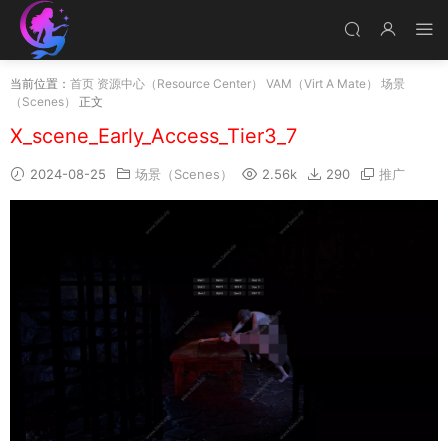
当前位置：
首页
资源中心（Resource Center）
VAM（Virt A Mate）
场景
（Scenes）
正文
X_scene_Early_Access_Tier3_7
2024-08-25
场景（Scenes）
2.56k
290
推广