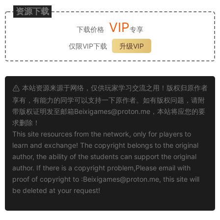
资源下载
VIP
下载价格
专享
仅限VIP下载
升级VIP
本站资源来源于网络，仅供玩家学习交流之用！版权归原作者
享有，有能力的同学可以支持一下原作者。如有版权问题，请附
带版权证明发至邮箱
Beixigames@proton.me
，本站将应您的要
求删除！
This site resources from the network, only for players to
learn and exchange! The copyright belongs to the original
author, the ability of the students can support the original
author. If there is a copyright problem,Please email with
proof of copyright to :
Beixigames@proton.me
, this site will
be deleted at your request!