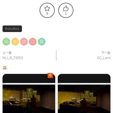
9
1
RizkyBizz
上一篇
下一篇
M_I_R_TIER3
GC_Lara
猜你喜欢
荐