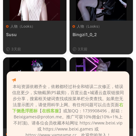
人物（Looks）
人物（Looks）
Susu
Bingzi1_0_2
3天前
3天前
本站资源依赖齐全，依赖都经过补全和错误二次修正，错误
信息更少，实物截屏(PS裁剪)，百度云盘+城通云盘双链接同
步分享，搜索框关键词查找或按菜单栏分类查找。如果您无
法显示图片，请使用科学上网。有任何问题可以点击页面
右
下侧悬浮图标
【
在线客服
】或加QQ：1739908496，邮箱：
Beixigames@proton.me
。推广可获10%佣金(10%+1%上
不封顶)。请各位会员收藏本站网址 https://www.beixi.vip
或 https://www.beixi.games 或
人物（Looks）
人物（Looks）
https://www.vamgame.cc，欢迎您的加入！