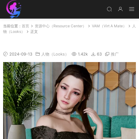
当前位置：
首页
资源中心（Resource Center）
VAM（Virt A Mate）
人
物（Looks）
正文
Joo-ah
2024-09-13
人物（Looks）
1.42k
63
推广