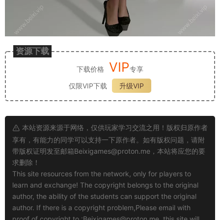
资源下载
VIP
下载价格
专享
仅限VIP下载
升级VIP
本站资源来源于网络，仅供玩家学习交流之用！版权归原作者
享有，有能力的同学可以支持一下原作者。如有版权问题，请附
带版权证明发至邮箱
Beixigames@proton.me
，本站将应您的要
求删除！
This site resources from the network, only for players to
learn and exchange! The copyright belongs to the original
author, the ability of the students can support the original
author. If there is a copyright problem,Please email with
proof of copyright to :
Beixigames@proton.me
, this site will