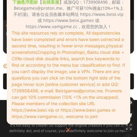
下侧悬浮图标
【
在线客服
】或加QQ：1739908496，邮箱：
Beixigames@proton.me
。推广可获10%佣金(10%+1%上
不封顶)。请各位会员收藏本站网址 https://www.beixi.vip
或 https://www.beixi.games 或
人物（Looks）
人物（Looks）
https://www.vamgame.cc，欢迎您的加入！
This site resources rely on complete, All dependencies
Monica_2_2_2
Lizhen2025
have been completed and errors have been corrected a
second time, resulting in fewer error messages,physical
3天前
4天前
screenshots(Cropping in Photoshop), Baidu cloud disk +
Ctfile cloud disk double links, search box keywords to
find or according to the menu bar classification to find. If
评论
0
you can't display the image, use a VPN. There are any
questions you can click on the bottom right side of the
请先
登录
page hover icon [online customer service] or add QQ:
1739908496, e-mail:
Beixigames@proton.me
. Promote
can get 10% commission (10% +1% on the uncapped).
Please members of the collection site URL
Copyleft © 2022-2026 beixi.vip - All Rights Freedom！
https://www.beixi.vip or https://www.beixi.games or
创作不易！有能力的同学可以去支持一下原创作者（我们绝对支持），当然
https://www.vamgame.cc, welcome to join!
了，您加入这里我们也绝对欢迎！
It's not easy to create! Go support the original creators if you can (we
definitely do), and of course, you're definitely welcome to join us here!