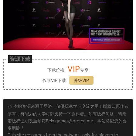
资源下载
VIP
下载价格
专享
仅限VIP下载
升级VIP
本站资源来源于网络，仅供玩家学习交流之用！版权归原作者
享有，有能力的同学可以支持一下原作者。如有版权问题，请附
带版权证明发至邮箱
Beixigames@proton.me
，本站将应您的要
求删除！
This site resources from the network, only for players to