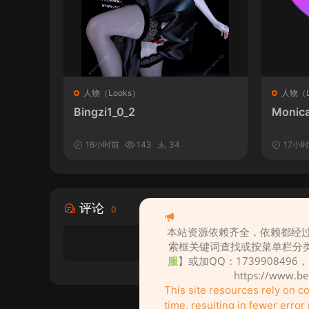
人物（Looks）
人物（L
Bingzi1_0_2
Monica
16小时前
143
34
17小
评论
0
本站资源依赖齐全，依赖都经过
索框关键词查找或按菜单栏分
服
】或加QQ：1739908496
https://www.b
This site resources rely on 
time, resulting in fewer erro