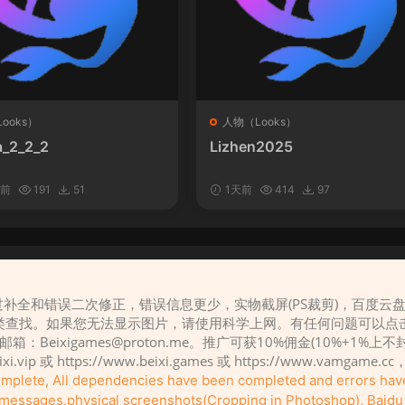
ooks）
人物（Looks）
_2_2_2
Lizhen2025
时前
191
51
1天前
414
97
补全和错误二次修正，错误信息更少，实物截屏(PS裁剪)，百度云
请先
登录
类查找。如果您无法显示图片，请使用科学上网。有任何问题可以点
，邮箱：
Beixigames@proton.me
。推广可获10%佣金(10%+1%上
eixi.vip 或 https://www.beixi.games 或 https://www.vamg
complete, All dependencies have been completed and errors ha
r messages,physical screenshots(Cropping in Photoshop), Baidu c