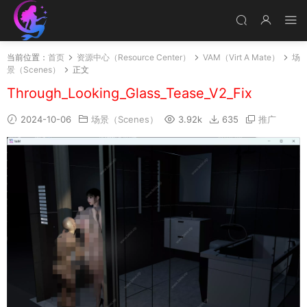
当前位置：
首页
资源中心（Resource Center）
VAM（Virt A Mate）
场
景（Scenes）
正文
Through_Looking_Glass_Tease_V2_Fix
2024-10-06
场景（Scenes）
3.92k
635
推广