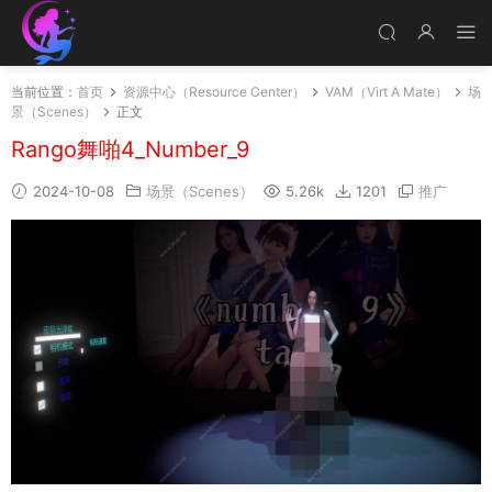
当前位置：
首页
资源中心（Resource Center）
VAM（Virt A Mate）
场
景（Scenes）
正文
Rango舞啪4_Number_9
2024-10-08
场景（Scenes）
5.26k
1201
推广