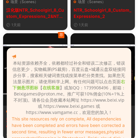
场景（Scenes）
场景（Scenes）
汉化版NTR_Schoolgirl_8_Cu
NTR_Schoolgirl_8_Custom_
stom_Expressions_2&NTR
Expressions_2
女学生8自定义表情
1天前
1天前
荐
本站资源依赖齐全，依赖都经过补全和错误二次修正，错误
信息更少，实物截屏(PS裁剪)，百度云盘+城通云盘双链接同
步分享，搜索框关键词查找或按菜单栏分类查找。如果您无
法显示图片，请使用科学上网。有任何问题可以点击页面
右
下侧悬浮图标
【
在线客服
】或加QQ：1739908496，邮箱：
Beixigames@proton.me
。推广可获10%佣金(10%+1%上
不封顶)。请各位会员收藏本站网址 https://www.beixi.vip
或 https://www.beixi.games 或
场景（Scenes）
场景（Scenes）
https://www.vamgame.cc，欢迎您的加入！
This site resources rely on complete, All dependencies
汉化版Fall_Of_Dynasty_Silh
Fall_Of_Dynasty_Silhouette
have been completed and errors have been corrected a
ouette_Play_Bug_Fixed_2&
_Play_Bug_Fixed_2
second time, resulting in fewer error messages,physical
《王朝陨落》剪影玩法修复版
4天前
4天前