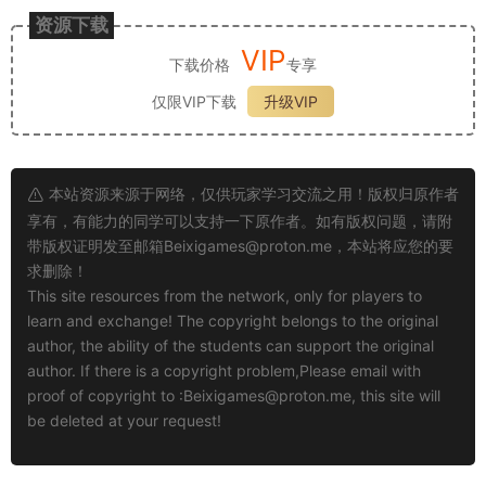
资源下载
VIP
下载价格
专享
仅限VIP下载
升级VIP
本站资源来源于网络，仅供玩家学习交流之用！版权归原作者
享有，有能力的同学可以支持一下原作者。如有版权问题，请附
带版权证明发至邮箱
Beixigames@proton.me
，本站将应您的要
求删除！
This site resources from the network, only for players to
learn and exchange! The copyright belongs to the original
author, the ability of the students can support the original
author. If there is a copyright problem,Please email with
proof of copyright to :
Beixigames@proton.me
, this site will
be deleted at your request!