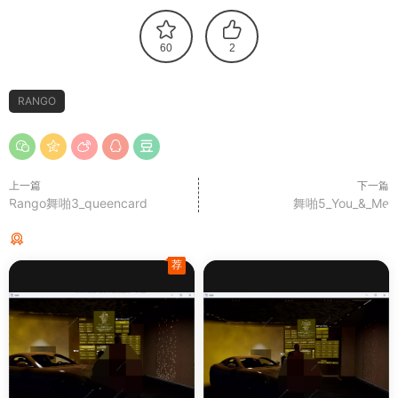
60
2
RANGO
上一篇
下一篇
Rango舞啪3_queencard
舞啪5_You_&_Me
猜你喜欢
荐