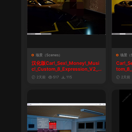
场景（Scenes）
场景（S
汉化版Car!_Sex!_Money!_Musi
Car!_S
c!_Custom_8_Expression_V2_1
tom_8_
&车！性！钱！音乐！自定义表情
2天前
517
115
2天前