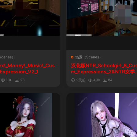
cenes）
场景（Scenes）
ex!_Money!_Music!_Cus
汉化版NTR_Schoolgirl_8_Cu
Expression_V2_1
m_Expressions_2&NTR女学
自定义表情
130
23
2天前
490
84