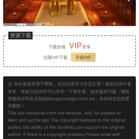
资源下载
VIP
下载价格
专享
仅限VIP下载
升级VIP
本站资源来源于网络，仅供玩家学习交流之用！版权归原作者
享有，有能力的同学可以支持一下原作者。如有版权问题，请附
带版权证明发至邮箱
Beixigames@proton.me
，本站将应您的要
求删除！
This site resources from the network, only for players to
learn and exchange! The copyright belongs to the original
author, the ability of the students can support the original
author. If there is a copyright problem,Please email with