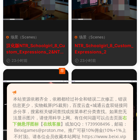
场景（Scenes）
场景（Scenes）
汉化版NTR_Schoolgirl_8_Cu
NTR_Schoolgirl_8_Custom_
stom_Expressions_2&NTR
Expressions_2
女学生8自定义表情
23小时前
23小时前
荐
本站资源依赖齐全，依赖都经过补全和错误二次修正，错误
信息更少，实物截屏(PS裁剪)，百度云盘+城通云盘双链接同
步分享，搜索框关键词查找或按菜单栏分类查找。如果您无
法显示图片，请使用科学上网。有任何问题可以点击页面
右
下侧悬浮图标
【
在线客服
】或加QQ：1739908496，邮箱：
Beixigames@proton.me
。推广可获10%佣金(10%+1%上
不封顶)。请各位会员收藏本站网址 https://www.beixi.vip