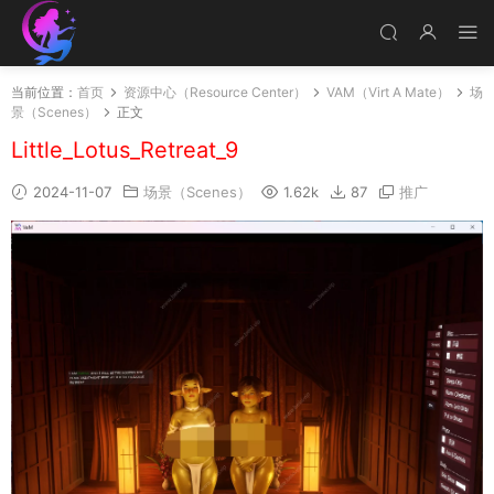
当前位置：
首页
资源中心（Resource Center）
VAM（Virt A Mate）
场
景（Scenes）
正文
Little_Lotus_Retreat_9
2024-11-07
场景（Scenes）
1.62k
87
推广