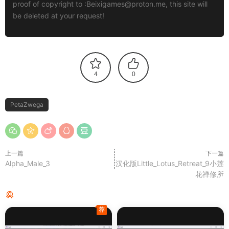
proof of copyright to :
Beixigames@proton.me
, this site will
be deleted at your request!
4
0
PetaZwega
上一篇
下一篇
Alpha_Male_3
汉化版Little_Lotus_Retreat_9小莲
花禅修所
猜你喜欢
荐