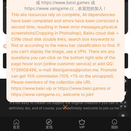
或 https://www.beixi.games 或
场景（Scenes）
场景（Scenes）
https://www.vamgame.cc，欢迎您的加入！
This site resources rely on complete, All dependencies
汉化版Fall_Of_Dynasty_Silh
Fall_Of_Dynasty_Silhouette
have been completed and errors have been corrected a
ouette_Play_Bug_Fixed_2&
_Play_Bug_Fixed_2
second time, resulting in fewer error messages,physical
《王朝陨落》剪影玩法修复版
4天前
4天前
screenshots(Cropping in Photoshop), Baidu cloud disk +
Ctfile cloud disk double links, search box keywords to
find or according to the menu bar classification to find. If
评论
0
you can't display the image, use a VPN. There are any
questions you can click on the bottom right side of the
请先
登录
page hover icon [online customer service] or add QQ:
1739908496, e-mail:
Beixigames@proton.me
. Promote
can get 10% commission (10% +1% on the uncapped).
Please members of the collection site URL
Copyleft © 2022-2026 beixi.vip - All Rights Freedom！
https://www.beixi.vip or https://www.beixi.games or
创作不易！有能力的同学可以去支持一下原创作者（我们绝对支持），当然
https://www.vamgame.cc, welcome to join!
了，您加入这里我们也绝对欢迎！
It's not easy to create! Go support the original creators if you can (we
definitely do), and of course, you're definitely welcome to join us here!
首页
发现
VIP
我的