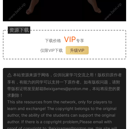
资源下载
VIP
下载价格
专享
仅限VIP下载
升级VIP
本站资源来源于网络，仅供玩家学习交流之用！版权归原作者
享有，有能力的同学可以支持一下原作者。如有版权问题，请附
带版权证明发至邮箱
Beixigames@proton.me
，本站将应您的要
求删除！
This site resources from the network, only for players to
learn and exchange! The copyright belongs to the original
author, the ability of the students can support the original
author. If there is a copyright problem,Please email with
proof of copyright to :
Beixigames@proton.me
, this site will