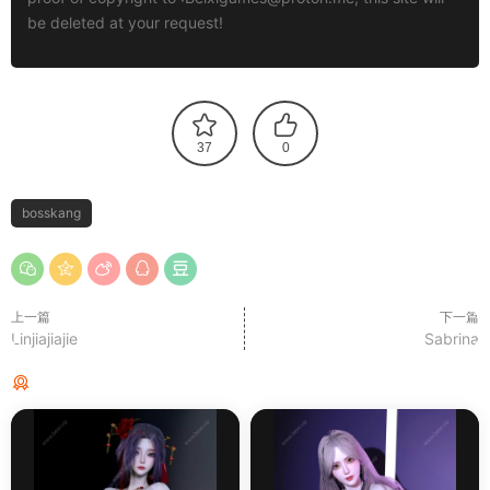
be deleted at your request!
37
0
bosskang
上一篇
下一篇
Linjiajiajie
Sabrina
猜你喜欢