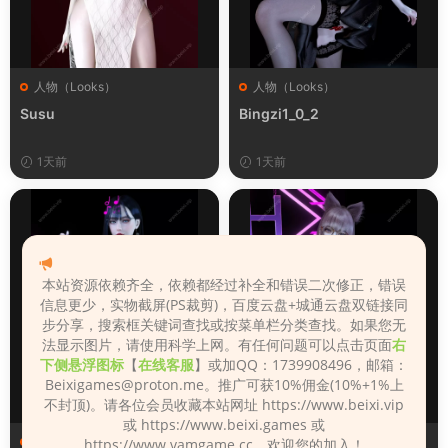
人物（Looks）
人物（Looks）
Susu
Bingzi1_0_2
1天前
1天前
本站资源依赖齐全，依赖都经过补全和错误二次修正，错误
信息更少，实物截屏(PS裁剪)，百度云盘+城通云盘双链接同
步分享，搜索框关键词查找或按菜单栏分类查找。如果您无
法显示图片，请使用科学上网。有任何问题可以点击页面
右
下侧悬浮图标
【
在线客服
】或加QQ：1739908496，邮箱：
Beixigames@proton.me
。推广可获10%佣金(10%+1%上
不封顶)。请各位会员收藏本站网址 https://www.beixi.vip
或 https://www.beixi.games 或
人物（Looks）
人物（Looks）
https://www.vamgame.cc，欢迎您的加入！