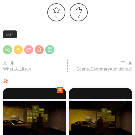
8
2
sxs4
上一篇
下一篇
What_A_Life_4
Scene_SecretaryAuditions_6
猜你喜欢
荐