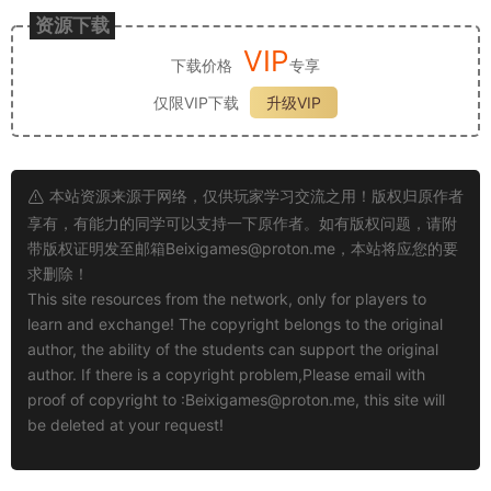
资源下载
VIP
下载价格
专享
仅限VIP下载
升级VIP
本站资源来源于网络，仅供玩家学习交流之用！版权归原作者
享有，有能力的同学可以支持一下原作者。如有版权问题，请附
带版权证明发至邮箱
Beixigames@proton.me
，本站将应您的要
求删除！
This site resources from the network, only for players to
learn and exchange! The copyright belongs to the original
author, the ability of the students can support the original
author. If there is a copyright problem,Please email with
proof of copyright to :
Beixigames@proton.me
, this site will
be deleted at your request!