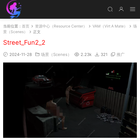
当前位置：
首页
资源中心（Resource Center）
VAM（Virt A Mate）
场
景（Scenes）
正文
Street_Fun2_2
2024-11-28
场景（Scenes）
2.23k
321
推广