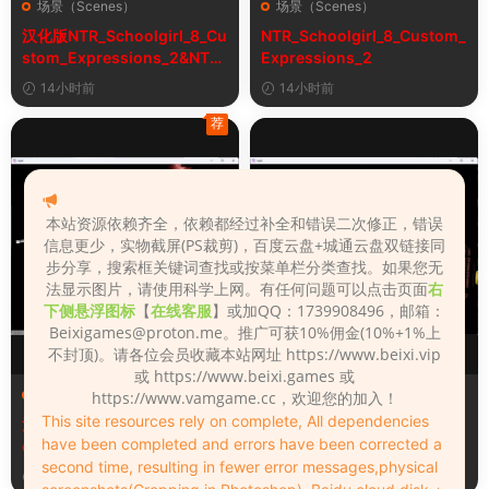
场景（Scenes）
场景（Scenes）
汉化版NTR_Schoolgirl_8_Cu
NTR_Schoolgirl_8_Custom_
stom_Expressions_2&NTR
Expressions_2
女学生8自定义表情
14小时前
14小时前
荐
本站资源依赖齐全，依赖都经过补全和错误二次修正，错误
信息更少，实物截屏(PS裁剪)，百度云盘+城通云盘双链接同
步分享，搜索框关键词查找或按菜单栏分类查找。如果您无
法显示图片，请使用科学上网。有任何问题可以点击页面
右
下侧悬浮图标
【
在线客服
】或加QQ：1739908496，邮箱：
Beixigames@proton.me
。推广可获10%佣金(10%+1%上
不封顶)。请各位会员收藏本站网址 https://www.beixi.vip
或 https://www.beixi.games 或
场景（Scenes）
场景（Scenes）
https://www.vamgame.cc，欢迎您的加入！
This site resources rely on complete, All dependencies
汉化版Fall_Of_Dynasty_Silh
Fall_Of_Dynasty_Silhouette
have been completed and errors have been corrected a
ouette_Play_Bug_Fixed_2&
_Play_Bug_Fixed_2
second time, resulting in fewer error messages,physical
《王朝陨落》剪影玩法修复版
3天前
3天前