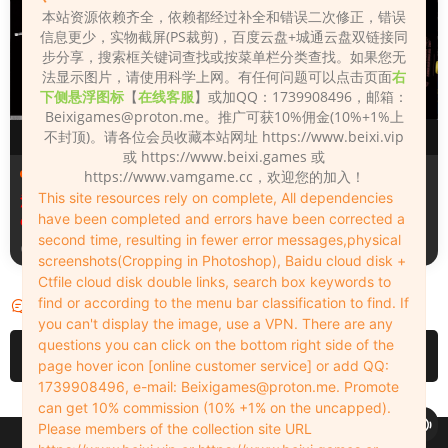
本站资源依赖齐全，依赖都经过补全和错误二次修正，错误
信息更少，实物截屏(PS裁剪)，百度云盘+城通云盘双链接同
步分享，搜索框关键词查找或按菜单栏分类查找。如果您无
法显示图片，请使用科学上网。有任何问题可以点击页面
右
下侧悬浮图标
【
在线客服
】或加QQ：1739908496，邮箱：
Beixigames@proton.me
。推广可获10%佣金(10%+1%上
不封顶)。请各位会员收藏本站网址 https://www.beixi.vip
或 https://www.beixi.games 或
场景（Scenes）
场景（Scenes）
https://www.vamgame.cc，欢迎您的加入！
This site resources rely on complete, All dependencies
汉化版Fall_Of_Dynasty_Silh
Fall_Of_Dynasty_Silhouette
have been completed and errors have been corrected a
ouette_Play_Bug_Fixed_2&
_Play_Bug_Fixed_2
second time, resulting in fewer error messages,physical
《王朝陨落》剪影玩法修复版
5天前
5天前
screenshots(Cropping in Photoshop), Baidu cloud disk +
Ctfile cloud disk double links, search box keywords to
find or according to the menu bar classification to find. If
评论
0
you can't display the image, use a VPN. There are any
questions you can click on the bottom right side of the
请先
登录
page hover icon [online customer service] or add QQ:
1739908496, e-mail:
Beixigames@proton.me
. Promote
can get 10% commission (10% +1% on the uncapped).
Please members of the collection site URL
Copyleft © 2022-2026 beixi.vip - All Rights Freedom！