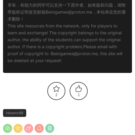
享有，有能力的同学可以支持一下原作者。如有版权问题，请附
带版权证明发至邮箱
Beixigames@proton.me
，本站将应您的要
求删除！
This site resources from the network, only for players to
learn and exchange! The copyright belongs to the original
author, the ability of the students can support the original
author. If there is a copyright problem,Please email with
proof of copyright to :
Beixigames@proton.me
, this site will
be deleted at your request!
2
1
Hexenv88