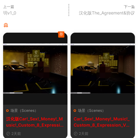
上一篇
下一篇
玥v1_0
汉化版The_Agreement&协议
猜你喜欢
荐
场景（Scenes）
场景（Scenes）
汉化版Car!_Sex!_Money!_M
Car!_Sex!_Money!_Music!_
usic!_Custom_8_Expressio
Custom_8_Expression_V2_
n_V2_1&车！性！钱！音乐！
1
2天前
2天前
自定义表情