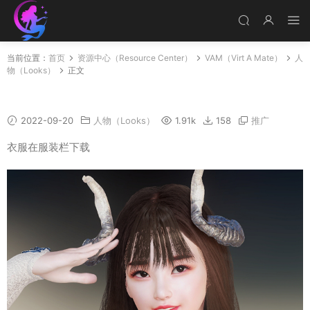
当前位置：
首页
资源中心（Resource Center）
VAM（Virt A Mate）
人
物（Looks）
正文
Eun-Bi
2022-09-20
人物（Looks）
1.91k
158
推广
衣服在服装栏下载