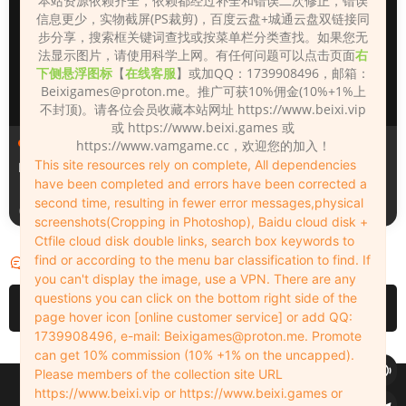
本站资源依赖齐全，依赖都经过补全和错误二次修正，错误
信息更少，实物截屏(PS裁剪)，百度云盘+城通云盘双链接同
步分享，搜索框关键词查找或按菜单栏分类查找。如果您无
法显示图片，请使用科学上网。有任何问题可以点击页面
右
下侧悬浮图标
【
在线客服
】或加QQ：1739908496，邮箱：
Beixigames@proton.me
。推广可获10%佣金(10%+1%上
不封顶)。请各位会员收藏本站网址 https://www.beixi.vip
或 https://www.beixi.games 或
人物（Looks）
人物（Looks）
https://www.vamgame.cc，欢迎您的加入！
This site resources rely on complete, All dependencies
Monica_2_2_2
Lizhen2025
have been completed and errors have been corrected a
second time, resulting in fewer error messages,physical
1天前
2天前
screenshots(Cropping in Photoshop), Baidu cloud disk +
Ctfile cloud disk double links, search box keywords to
find or according to the menu bar classification to find. If
评论
0
you can't display the image, use a VPN. There are any
questions you can click on the bottom right side of the
请先
登录
page hover icon [online customer service] or add QQ:
1739908496, e-mail:
Beixigames@proton.me
. Promote
can get 10% commission (10% +1% on the uncapped).
Please members of the collection site URL
Copyleft © 2022-2026 beixi.vip - All Rights Freedom！
https://www.beixi.vip or https://www.beixi.games or
创作不易！有能力的同学可以去支持一下原创作者（我们绝对支持），当然