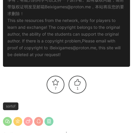
带版权证明发至邮箱
Beixigames@proton.me
，本站将应您的要
求删除！
This site resources from the network, only for players to
learn and exchange! The copyright belongs to the original
author, the ability of the students can support the original
author. If there is a copyright problem,Please email with
proof of copyright to :
Beixigames@proton.me
, this site will
be deleted at your request!
7
1
sortof