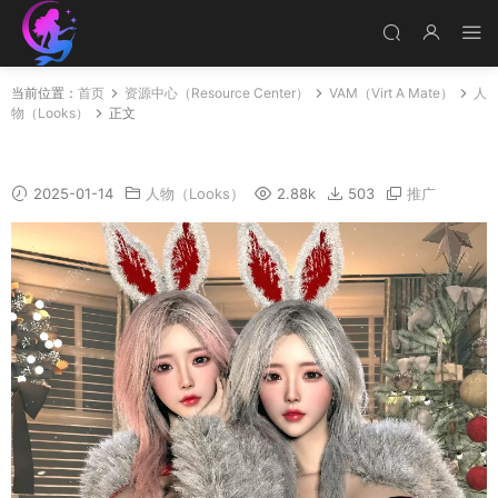
当前位置：
首页
资源中心（Resource Center）
VAM（Virt A Mate）
人
物（Looks）
正文
圣代姐妹
2025-01-14
人物（Looks）
2.88k
503
推广