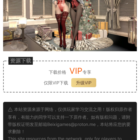
资源下载
VIP
下载价格
专享
仅限VIP下载
升级VIP
本站资源来源于网络，仅供玩家学习交流之用！版权归原作者
享有，有能力的同学可以支持一下原作者。如有版权问题，请附
带版权证明发至邮箱
Beixigames@proton.me
，本站将应您的要
求删除！
This site resources from the network, only for players to