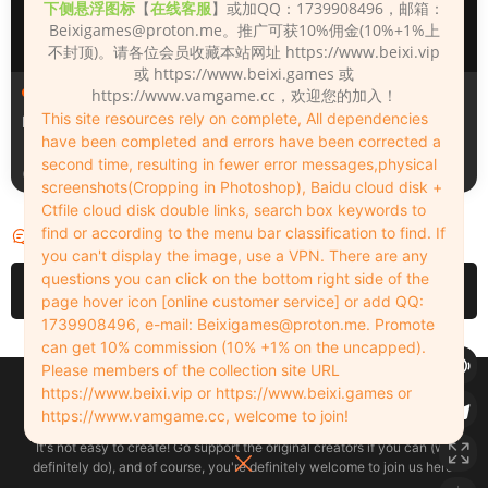
下侧悬浮图标
【
在线客服
】或加QQ：1739908496，邮箱：
Beixigames@proton.me
。推广可获10%佣金(10%+1%上
不封顶)。请各位会员收藏本站网址 https://www.beixi.vip
或 https://www.beixi.games 或
人物（Looks）
人物（Looks）
https://www.vamgame.cc，欢迎您的加入！
This site resources rely on complete, All dependencies
Monica_2_2_2
Lizhen2025
have been completed and errors have been corrected a
second time, resulting in fewer error messages,physical
2天前
3天前
screenshots(Cropping in Photoshop), Baidu cloud disk +
Ctfile cloud disk double links, search box keywords to
find or according to the menu bar classification to find. If
评论
0
you can't display the image, use a VPN. There are any
questions you can click on the bottom right side of the
请先
登录
page hover icon [online customer service] or add QQ:
1739908496, e-mail:
Beixigames@proton.me
. Promote
can get 10% commission (10% +1% on the uncapped).
Please members of the collection site URL
Copyleft © 2022-2026 beixi.vip - All Rights Freedom！
https://www.beixi.vip or https://www.beixi.games or
创作不易！有能力的同学可以去支持一下原创作者（我们绝对支持），当然
https://www.vamgame.cc, welcome to join!
了，您加入这里我们也绝对欢迎！
It's not easy to create! Go support the original creators if you can (we
definitely do), and of course, you're definitely welcome to join us here!