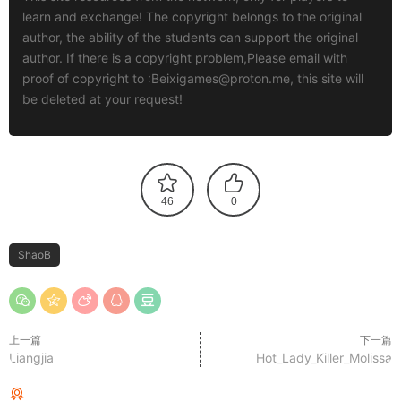
learn and exchange! The copyright belongs to the original
author, the ability of the students can support the original
author. If there is a copyright problem,Please email with
proof of copyright to :
Beixigames@proton.me
, this site will
be deleted at your request!
46
0
ShaoB
上一篇
下一篇
Liangjia
Hot_Lady_Killer_Molissa
猜你喜欢