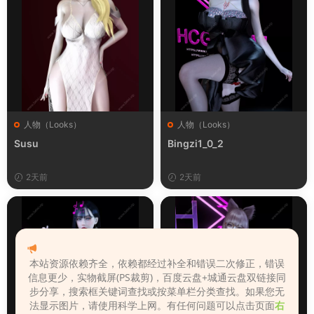
人物（Looks）
人物（Looks）
Susu
Bingzi1_0_2
2天前
2天前
本站资源依赖齐全，依赖都经过补全和错误二次修正，错误
信息更少，实物截屏(PS裁剪)，百度云盘+城通云盘双链接同
步分享，搜索框关键词查找或按菜单栏分类查找。如果您无
法显示图片，请使用科学上网。有任何问题可以点击页面
右