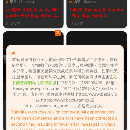
场景（Scenes）
场景（Scenes）
汉化版Fall_Of_Dynasty_Silh
Fall_Of_Dynasty_Silhouette
ouette_Play_Bug_Fixed_2&
_Play_Bug_Fixed_2
《王朝陨落》剪影玩法修复版
3天前
3天前
荐
本站资源依赖齐全，依赖都经过补全和错误二次修正，错误
信息更少，实物截屏(PS裁剪)，百度云盘+城通云盘双链接同
步分享，搜索框关键词查找或按菜单栏分类查找。如果您无
法显示图片，请使用科学上网。有任何问题可以点击页面
右
下侧悬浮图标
【
在线客服
】或加QQ：1739908496，邮箱：
Beixigames@proton.me
。推广可获10%佣金(10%+1%上
不封顶)。请各位会员收藏本站网址 https://www.beixi.vip
或 https://www.beixi.games 或
场景（Scenes）
场景（Scenes）
https://www.vamgame.cc，欢迎您的加入！
This site resources rely on complete, All dependencies
汉化版魔改7_夜上海_4+原版
汉化版Sex_Machina_Extend
have been completed and errors have been corrected a
ed_version_5&性爱机器_扩
second time, resulting in fewer error messages,physical
展版
3天前
3天前