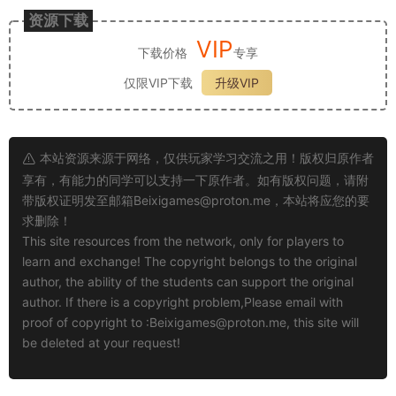
资源下载
VIP
下载价格
专享
仅限VIP下载
升级VIP
本站资源来源于网络，仅供玩家学习交流之用！版权归原作者
享有，有能力的同学可以支持一下原作者。如有版权问题，请附
带版权证明发至邮箱
Beixigames@proton.me
，本站将应您的要
求删除！
This site resources from the network, only for players to
learn and exchange! The copyright belongs to the original
author, the ability of the students can support the original
author. If there is a copyright problem,Please email with
proof of copyright to :
Beixigames@proton.me
, this site will
be deleted at your request!