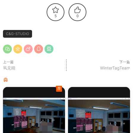
5
0
C&G-STUDIO
上一篇
下一篇
风见晴
WinterTagTeam
猜你喜欢
荐