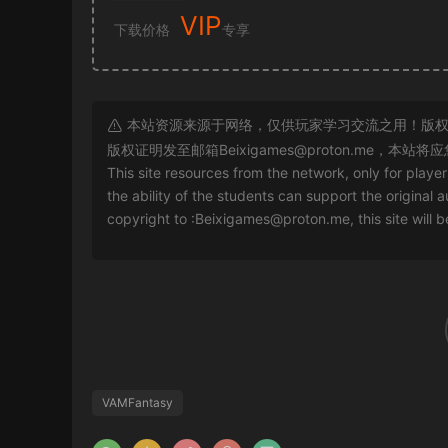
VIP
下载价格
专享
本站资源来源于网络，仅供玩家学习交流之用！版权
版权证明发至邮箱
Beixigames@proton.me
，本站将应
This site resources from the network, only for playe
the ability of the students can support the original a
copyright to :
Beixigames@proton.me
, this site will
VAMFantasy