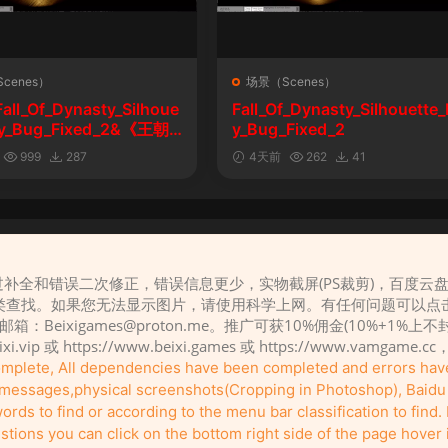
cenes）
场景（Scenes）
l_Of_Dynasty_Silhoue
Fall_Of_Dynasty_Silhouette_
lay_Bug_Fixed_2&《王朝
y_Bug_Fixed_2
剪影玩法修复版
999
287
4天前
262
41
补全和错误二次修正，错误信息更少，实物截屏(PS裁剪)，百度云
请先
登录
类查找。如果您无法显示图片，请使用科学上网。有任何问题可以点
，邮箱：
Beixigames@proton.me
。推广可获10%佣金(10%+1%上
eixi.vip 或 https://www.beixi.games 或 https://www.vamg
complete, All dependencies have been completed and errors ha
r messages,physical screenshots(Cropping in Photoshop), Baidu c
rds to find or according to the menu bar classification to find. I
tions you can click on the bottom right side of the page hover