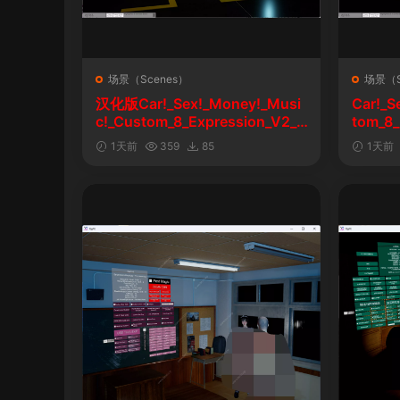
场景（Scenes）
场景（S
汉化版Car!_Sex!_Money!_Musi
Car!_S
c!_Custom_8_Expression_V2_1
tom_8_
&车！性！钱！音乐！自定义表情
1天前
359
85
1天前