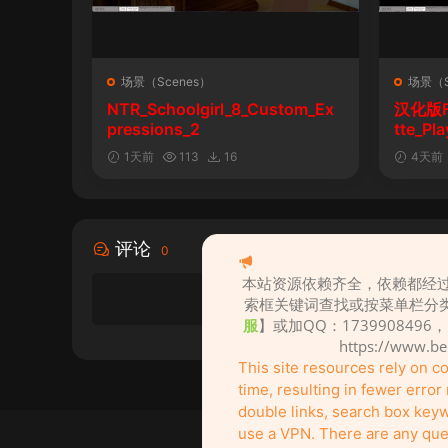
场景（Scenes）
场景（S
NTR_Schoolgirl_8_Custom_Ex
汉化版Fal
pressions_2
tte_P
陨落》
1天前
113
16
4天前
评论
0
本站资源依赖齐全，依赖都经过
索框关键词查找或按菜单栏分
服
】或加QQ：1739908496
https://www.b
This site resources rely on 
time, resulting in fewer erro
double links, search box keywo
use a VPN. There are any ques