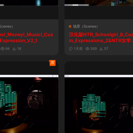
cenes）
场景（Scenes）
ex!_Money!_Music!_Cus
汉化版NTR_Schoolgirl_8_Cu
Expression_V2_1
m_Expressions_2&NTR女学
自定义表情
94
18
1天前
369
57
荐