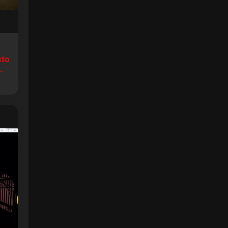
sto
生8