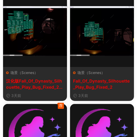
场景（Scenes）
场景（Scenes）
汉化版Fall_Of_Dynasty_Silh
Fall_Of_Dynasty_Silhouette
ouette_Play_Bug_Fixed_2&
_Play_Bug_Fixed_2
《王朝陨落》剪影玩法修复版
3天前
3天前
荐