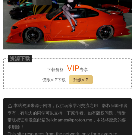
资源下载
VIP
下载价格
专享
仅限VIP下载
升级VIP
本站资源来源于网络，仅供玩家学习交流之用！版权归原作者
享有，有能力的同学可以支持一下原作者。如有版权问题，请附
带版权证明发至邮箱
Beixigames@proton.me
，本站将应您的要
求删除！
This site resources from the network, only for players to