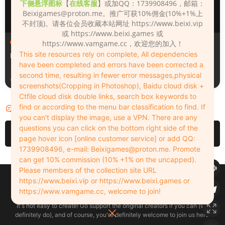
下侧悬浮图标
【
在线客服
】或加QQ：1739908496，邮箱：
Beixigames@proton.me
。推广可获10%佣金(10%+1%上
不封顶)。请各位会员收藏本站网址 https://www.beixi.vip
或 https://www.beixi.games 或
人物（Looks）
人物（Looks）
https://www.vamgame.cc，欢迎您的加入！
This site resources rely on complete, All dependencies
Monica_2_2_2
Lizhen2025
have been completed and errors have been corrected a
second time, resulting in fewer error messages,physical
1天前
2天前
screenshots(Cropping in Photoshop), Baidu cloud disk +
Ctfile cloud disk double links, search box keywords to
find or according to the menu bar classification to find. If
评论
0
you can't display the image, use a VPN. There are any
questions you can click on the bottom right side of the
请先
登录
page hover icon [online customer service] or add QQ:
1739908496, e-mail:
Beixigames@proton.me
. Promote
can get 10% commission (10% +1% on the uncapped).
Please members of the collection site URL
Copyleft © 2022-2026 beixi.vip - All Rights Freedom！
https://www.beixi.vip or https://www.beixi.games or
创作不易！有能力的同学可以去支持一下原创作者（我们绝对支持），当然
https://www.vamgame.cc, welcome to join!
了，您加入这里我们也绝对欢迎！
It's not easy to create! Go support the original creators if you can (we
definitely do), and of course, you're definitely welcome to join us here!