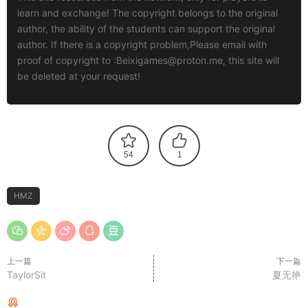
learn and exchange! The copyright belongs to the original
author, the ability of the students can support the original
author. If there is a copyright problem,Please email with
proof of copyright to :
Beixigames@proton.me
, this site will
be deleted at your request!
54
1
HMZ
上一篇
下一篇
TaylorSit
夏无艳
猜你喜欢