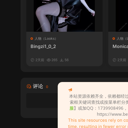
人物（Looks）
人物（L
Bingzi1_0_2
Monica
2天前
265
56
2天前
评论
0
本站资源依赖齐全，依赖都经过
索框关键词查找或按菜单栏分
服
】或加QQ：1739908496
https://www.b
This site resources rely on 
time, resulting in fewer erro