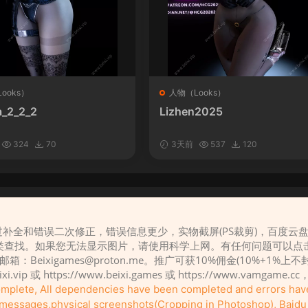
ooks）
人物（Looks）
_2_2_2
Lizhen2025
324
70
3天前
537
120
补全和错误二次修正，错误信息更少，实物截屏(PS裁剪)，百度云
请先
登录
类查找。如果您无法显示图片，请使用科学上网。有任何问题可以点
，邮箱：
Beixigames@proton.me
。推广可获10%佣金(10%+1%上
eixi.vip 或 https://www.beixi.games 或 https://www.vamg
complete, All dependencies have been completed and errors ha
r messages,physical screenshots(Cropping in Photoshop), Baidu c