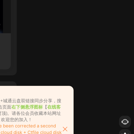
盘+城通云盘双链接同步分享，搜
击页面
右下侧悬浮图标
【
在线客
不封顶)。请各位会员收藏本站网址
ame.cc，欢迎您的加入！
ve been corrected a second
loud disk + Ctfile cloud disk