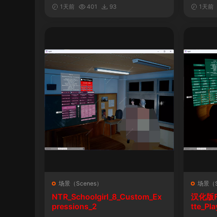
&车！性！钱！音乐！自定义表情
1天前
401
93
1天前
场景（Scenes）
场景（S
NTR_Schoolgirl_8_Custom_Ex
汉化版Fal
pressions_2
tte_P
陨落》