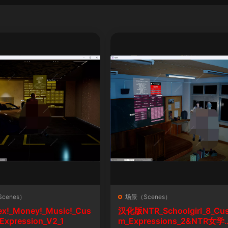
cenes）
场景（Scenes）
ex!_Money!_Music!_Cus
汉化版NTR_Schoolgirl_8_Cu
Expression_V2_1
m_Expressions_2&NTR女学