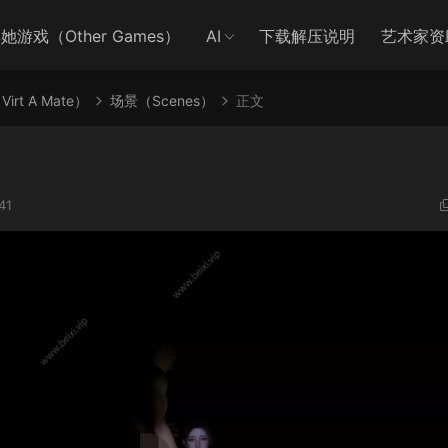
她游戏（Other Games）
AI
下载解压说明
艺术家资
irt A Mate）
场景（Scenes）
正文
41