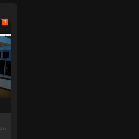
荐
sto
生8