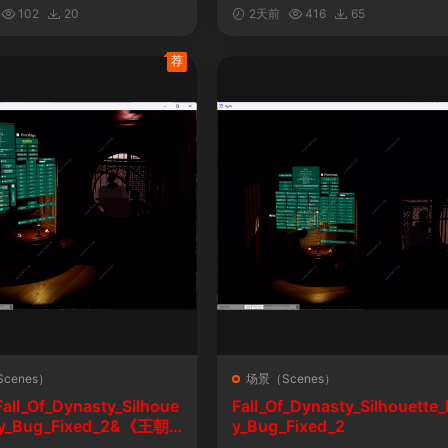
自定义表情
102
20
2天前
416
65
荐
cenes）
场景（Scenes）
l_Of_Dynasty_Silhoue
Fall_Of_Dynasty_Silhouette_
lay_Bug_Fixed_2&《王朝
y_Bug_Fixed_2
剪影玩法修复版