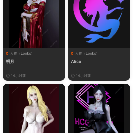
人物（Looks）
人物（Looks）
明月
Alice
14小时前
14小时前