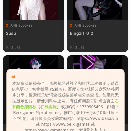
人物（Looks）
人物（Looks）
Susu
Bingzi1_0_2
3天前
3天前
本站资源依赖齐全，依赖都经过补全和错误二次修正，错误
信息更少，实物截屏(PS裁剪)，百度云盘+城通云盘双链接同
步分享，搜索框关键词查找或按菜单栏分类查找。如果您无
法显示图片，请使用科学上网。有任何问题可以点击页面
右
下侧悬浮图标
【
在线客服
】或加QQ：1739908496，邮箱：
Beixigames@proton.me
。推广可获10%佣金(10%+1%上
不封顶)。请各位会员收藏本站网址 https://www.beixi.vip
或 https://www.beixi.games 或
人物（Looks）
人物（Looks）
https://www.vamgame.cc，欢迎您的加入！