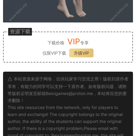
资源下载
VIP
下载价格
专享
仅限VIP下载
升级VIP
本站资源来源于网络，仅供玩家学习交流之用！版权归原作者
享有，有能力的同学可以支持一下原作者。如有版权问题，请附
带版权证明发至邮箱
Beixigames@proton.me
，本站将应您的要
求删除！
This site resources from the network, only for players to
learn and exchange! The copyright belongs to the original
author, the ability of the students can support the original
author. If there is a copyright problem,Please email with
proof of copyright to :
Beixigames@proton.me
, this site will