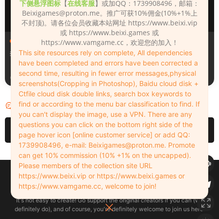
下侧悬浮图标
【
在线客服
】或加QQ：1739908496，邮箱：
Beixigames@proton.me
。推广可获10%佣金(10%+1%上
不封顶)。请各位会员收藏本站网址 https://www.beixi.vip
或 https://www.beixi.games 或
人物（Looks）
人物（Looks）
https://www.vamgame.cc，欢迎您的加入！
This site resources rely on complete, All dependencies
李翎儿
130_Lina
have been completed and errors have been corrected a
second time, resulting in fewer error messages,physical
3天前
3天前
screenshots(Cropping in Photoshop), Baidu cloud disk +
Ctfile cloud disk double links, search box keywords to
find or according to the menu bar classification to find. If
评论
0
you can't display the image, use a VPN. There are any
questions you can click on the bottom right side of the
请先
登录
page hover icon [online customer service] or add QQ:
1739908496, e-mail:
Beixigames@proton.me
. Promote
can get 10% commission (10% +1% on the uncapped).
Please members of the collection site URL
Copyleft © 2022-2026 beixi.vip - All Rights Freedom！
https://www.beixi.vip or https://www.beixi.games or
创作不易！有能力的同学可以去支持一下原创作者（我们绝对支持），当然
https://www.vamgame.cc, welcome to join!
了，您加入这里我们也绝对欢迎！
It's not easy to create! Go support the original creators if you can (we
definitely do), and of course, you're definitely welcome to join us here!