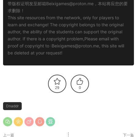
带版权证明发至邮箱
Beixigames@proton.me
，本站将应您的要
求删除！
This site resources from the network, only for players to
learn and exchange! The copyright belongs to the original
author, the ability of the students can support the original
author. If there is a copyright problem,Please email with
proof of copyright to :
Beixigames@proton.me
, this site will
be deleted at your request!
29
0
Dnaddr
上一篇
下一篇