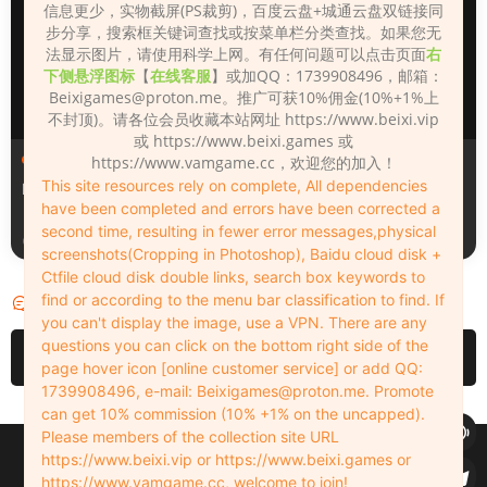
信息更少，实物截屏(PS裁剪)，百度云盘+城通云盘双链接同
步分享，搜索框关键词查找或按菜单栏分类查找。如果您无
法显示图片，请使用科学上网。有任何问题可以点击页面
右
下侧悬浮图标
【
在线客服
】或加QQ：1739908496，邮箱：
Beixigames@proton.me
。推广可获10%佣金(10%+1%上
不封顶)。请各位会员收藏本站网址 https://www.beixi.vip
或 https://www.beixi.games 或
人物（Looks）
人物（Looks）
https://www.vamgame.cc，欢迎您的加入！
This site resources rely on complete, All dependencies
Monica_2_2_2
Lizhen2025
have been completed and errors have been corrected a
second time, resulting in fewer error messages,physical
23小时前
2天前
screenshots(Cropping in Photoshop), Baidu cloud disk +
Ctfile cloud disk double links, search box keywords to
find or according to the menu bar classification to find. If
评论
0
you can't display the image, use a VPN. There are any
questions you can click on the bottom right side of the
请先
登录
page hover icon [online customer service] or add QQ:
1739908496, e-mail:
Beixigames@proton.me
. Promote
can get 10% commission (10% +1% on the uncapped).
Please members of the collection site URL
Copyleft © 2022-2026 beixi.vip - All Rights Freedom！
https://www.beixi.vip or https://www.beixi.games or
创作不易！有能力的同学可以去支持一下原创作者（我们绝对支持），当然
https://www.vamgame.cc, welcome to join!