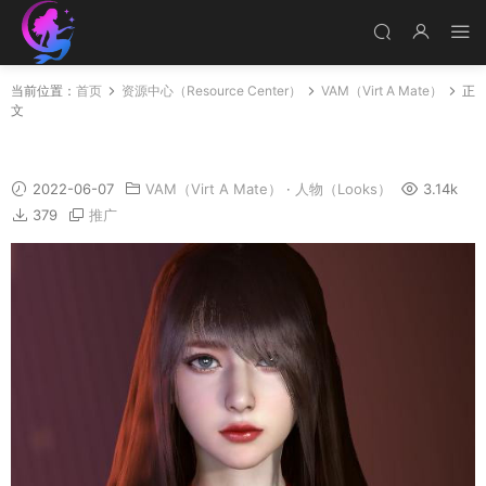
当前位置：
首页
资源中心（Resource Center）
VAM（Virt A Mate）
正
文
Alice_HD
2022-06-07
VAM（Virt A Mate）
·
人物（Looks）
3.14k
379
推广