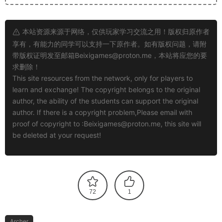
本站资源来源于网络，仅供玩家学习交流之用！版权归原作者
享有，有能力的同学可以支持一下原作者。如有版权问题，请附
带版权证明发至邮箱
Beixigames@proton.me
，本站将应您的要
求删除！
This site resources from the network, only for players to
learn and exchange! The copyright belongs to the original
author, the ability of the students can support the original
author. If there is a copyright problem,Please email with
proof of copyright to :
Beixigames@proton.me
, this site will
be deleted at your request!
72
1
Archer