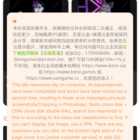
本站资源依赖齐全，依赖都经过补全和错误二次修正，错误
信息更少，实物截屏(PS裁剪)，百度云盘+城通云盘双链接同
步分享，搜索框关键词查找或按菜单栏分类查找。如果您无
法显示图片，请使用科学上网。有任何问题可以点击页面
右
下侧悬浮图标
【
在线客服
】或加QQ：1739908496，邮箱：
Beixigames@proton.me
。推广可获10%佣金(10%+1%上
不封顶)。请各位会员收藏本站网址 https://www.beixi.vip
或 https://www.beixi.games 或
人物（Looks）
人物（Looks）
https://www.vamgame.cc，欢迎您的加入！
This site resources rely on complete, All dependencies
Monica_2_2_2
Lizhen2025
have been completed and errors have been corrected a
second time, resulting in fewer error messages,physical
1天前
2天前
screenshots(Cropping in Photoshop), Baidu cloud disk +
Ctfile cloud disk double links, search box keywords to
find or according to the menu bar classification to find. If
评论
0
you can't display the image, use a VPN. There are any
questions you can click on the bottom right side of the
请先
登录
page hover icon [online customer service] or add QQ: