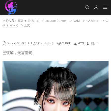
当前位置：
首页
资源中心（Resource Center）
VAM（Virt A Mate）
人
物（Looks）
正文
PSH
2022-10-04
人物（Looks）
2.86k
423
推广
已破解，无需密钥。