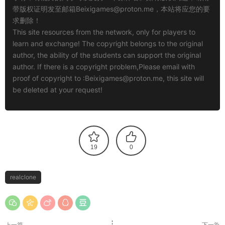
带版权证明发至邮箱
Beixigames@proton.me
，本站将应您的要
求删除！
This site resources from the network, only for players to
learn and exchange! The copyright belongs to the original
author, the ability of the students can support the original
author. If there is a copyright problem,Please email with
proof of copyright to :
Beixigames@proton.me
, this site will
be deleted at your request!
19
0
realclone
上一篇
下一篇