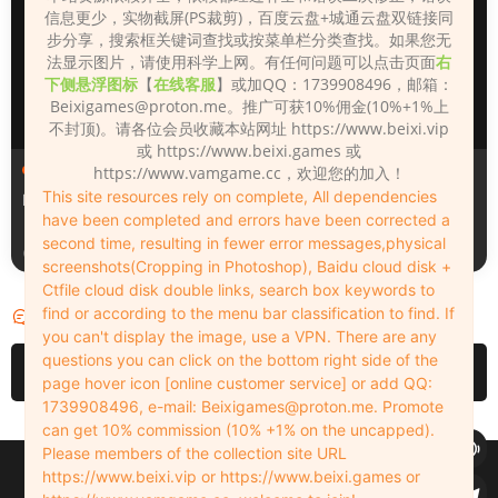
信息更少，实物截屏(PS裁剪)，百度云盘+城通云盘双链接同
步分享，搜索框关键词查找或按菜单栏分类查找。如果您无
法显示图片，请使用科学上网。有任何问题可以点击页面
右
下侧悬浮图标
【
在线客服
】或加QQ：1739908496，邮箱：
Beixigames@proton.me
。推广可获10%佣金(10%+1%上
不封顶)。请各位会员收藏本站网址 https://www.beixi.vip
或 https://www.beixi.games 或
人物（Looks）
人物（Looks）
https://www.vamgame.cc，欢迎您的加入！
This site resources rely on complete, All dependencies
Monica_2_2_2
Lizhen2025
have been completed and errors have been corrected a
second time, resulting in fewer error messages,physical
3天前
4天前
screenshots(Cropping in Photoshop), Baidu cloud disk +
Ctfile cloud disk double links, search box keywords to
find or according to the menu bar classification to find. If
评论
0
you can't display the image, use a VPN. There are any
questions you can click on the bottom right side of the
请先
登录
page hover icon [online customer service] or add QQ:
1739908496, e-mail:
Beixigames@proton.me
. Promote
can get 10% commission (10% +1% on the uncapped).
Please members of the collection site URL
Copyleft © 2022-2026 beixi.vip - All Rights Freedom！
https://www.beixi.vip or https://www.beixi.games or
创作不易！有能力的同学可以去支持一下原创作者（我们绝对支持），当然