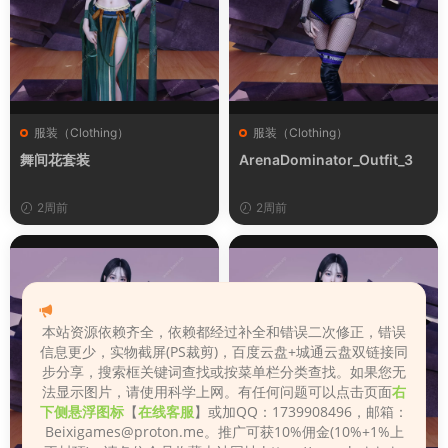
服装（Clothing）
服装（Clothing）
舞间花套装
ArenaDominator_Outfit_3
2周前
2周前
本站资源依赖齐全，依赖都经过补全和错误二次修正，错误
信息更少，实物截屏(PS裁剪)，百度云盘+城通云盘双链接同
步分享，搜索框关键词查找或按菜单栏分类查找。如果您无
法显示图片，请使用科学上网。有任何问题可以点击页面
右
下侧悬浮图标
【
在线客服
】或加QQ：1739908496，邮箱：
Beixigames@proton.me
。推广可获10%佣金(10%+1%上