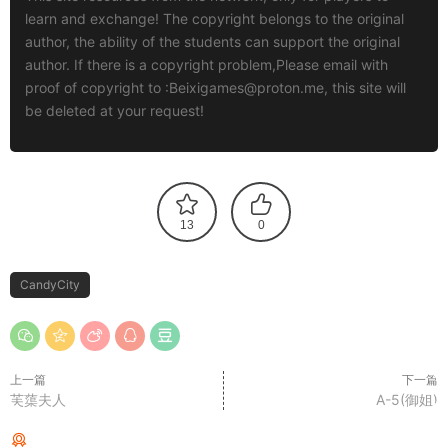
learn and exchange! The copyright belongs to the original
author, the ability of the students can support the original
author. If there is a copyright problem,Please email with
proof of copyright to :
Beixigames@proton.me
, this site will
be deleted at your request!
13
0
CandyCity
上一篇
下一篇
芙蕖夫人
A-5(御姐)
猜你喜欢