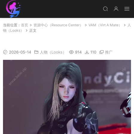
当前位置：
首页
资源中心（Resource Center）
VAM（Virt A Mate）
人
物（Looks）
正文
CandyCity-Dia_v1_2
2026-05-14
人物（Looks）
914
110
推广