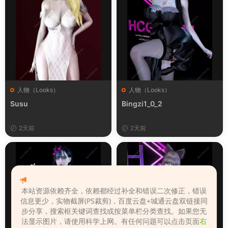
人物（Looks）
人物（Looks）
Susu
Bingzi1_0_2
2天前
2天前
本站资源依赖齐全，依赖都经过补全和错误二次修正，错误
信息更少，实物截屏(PS裁剪)，百度云盘+城通云盘双链接同
步分享，搜索框关键词查找或按菜单栏分类查找。如果您无
法显示图片，请使用科学上网。有任何问题可以点击页面
右