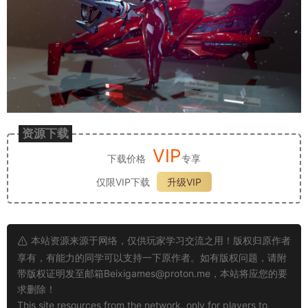
资源下载
VIP
下载价格
专享
仅限VIP下载
升级VIP
本站资源来源于网络，仅供玩家学习交流之用！版权归原作者
享有，有能力的同学可以支持一下原作者。如有版权问题，请附
带版权证明发至邮箱
Beixigames@proton.me
，本站将应您的要
求删除！
This site resources from the network, only for players to