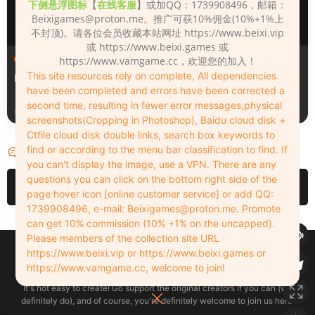
下侧悬浮图标
【
在线客服
】或加QQ：1739908496，邮箱：
Beixigames@proton.me
。推广可获10%佣金(10%+1%上
不封顶)。请各位会员收藏本站网址 https://www.beixi.vip
或 https://www.beixi.games 或
人物（Looks）
人物（Looks）
https://www.vamgame.cc，欢迎您的加入！
This site resources rely on complete, All dependencies
Monica_2_2_2
Lizhen2025
have been completed and errors have been corrected a
second time, resulting in fewer error messages,physical
2天前
3天前
screenshots(Cropping in Photoshop), Baidu cloud disk +
Ctfile cloud disk double links, search box keywords to
find or according to the menu bar classification to find. If
评论
0
you can't display the image, use a VPN. There are any
questions you can click on the bottom right side of the
请先
登录
page hover icon [online customer service] or add QQ:
1739908496, e-mail:
Beixigames@proton.me
. Promote
can get 10% commission (10% +1% on the uncapped).
Please members of the collection site URL
Copyleft © 2022-2026 beixi.vip - All Rights Freedom！
https://www.beixi.vip or https://www.beixi.games or
创作不易！有能力的同学可以去支持一下原创作者（我们绝对支持），当然
https://www.vamgame.cc, welcome to join!
了，您加入这里我们也绝对欢迎！
It's not easy to create! Go support the original creators if you can (we
definitely do), and of course, you're definitely welcome to join us here!