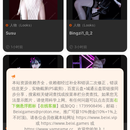
人物（Looks）
人物（Looks）
Susu
Bingzi1_0_2
1小时前
3小时前
本站资源依赖齐全，依赖都经过补全和错误二次修正，错误
信息更少，实物截屏(PS裁剪)，百度云盘+城通云盘双链接同
步分享，搜索框关键词查找或按菜单栏分类查找。如果您无
法显示图片，请使用科学上网。有任何问题可以点击页面
右
下侧悬浮图标
【
在线客服
】或加QQ：1739908496，邮箱：
Beixigames@proton.me
。推广可获10%佣金(10%+1%上
不封顶)。请各位会员收藏本站网址 https://www.beixi.vip
或 https://www.beixi.games 或
人物（Looks）
人物（Looks）
https://www.vamgame.cc，欢迎您的加入！