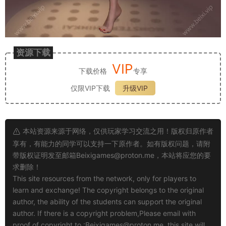
资源下载
VIP
下载价格
专享
仅限VIP下载
升级VIP
本站资源来源于网络，仅供玩家学习交流之用！版权归原作者
享有，有能力的同学可以支持一下原作者。如有版权问题，请附
带版权证明发至邮箱
Beixigames@proton.me
，本站将应您的要
求删除！
This site resources from the network, only for players to
learn and exchange! The copyright belongs to the original
author, the ability of the students can support the original
author. If there is a copyright problem,Please email with
proof of copyright to :
Beixigames@proton.me
, this site will