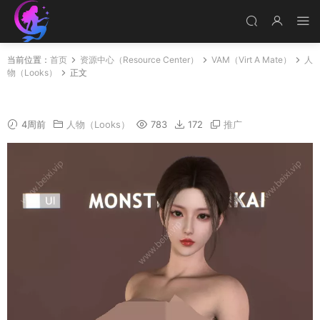
当前位置：
首页
资源中心（Resource Center）
VAM（Virt A Mate）
人
物（Looks）
正文
101小超越
4周前
人物（Looks）
783
172
推广