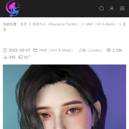
当前位置：
首页
资源中心（Resource Center）
VAM（Virt A Mate）
正
文
Luna_HD
2022-06-07
VAM（Virt A Mate）
·
人物（Looks）
2.29k
345
推广