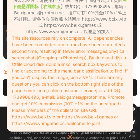
法显示图片，请使用科学上网。有任何问题可以点击页面
右
下侧悬浮图标
【
在线客服
】或加QQ：1739908496，邮箱：
Beixigames@proton.me
。推广可获10%佣金(10%+1%上
不封顶)。请各位会员收藏本站网址 https://www.beixi.vip
或 https://www.beixi.games 或
人物（Looks）
人物（Looks）
https://www.vamgame.cc，欢迎您的加入！
This site resources rely on complete, All dependencies
Monica_2_2_2
Lizhen2025
have been completed and errors have been corrected a
second time, resulting in fewer error messages,physical
2天前
3天前
screenshots(Cropping in Photoshop), Baidu cloud disk +
Ctfile cloud disk double links, search box keywords to
find or according to the menu bar classification to find. If
评论
0
you can't display the image, use a VPN. There are any
questions you can click on the bottom right side of the
请先
登录
page hover icon [online customer service] or add QQ:
1739908496, e-mail:
Beixigames@proton.me
. Promote
can get 10% commission (10% +1% on the uncapped).
Please members of the collection site URL
Copyleft © 2022-2026 beixi.vip - All Rights Freedom！
https://www.beixi.vip or https://www.beixi.games or
创作不易！有能力的同学可以去支持一下原创作者（我们绝对支持），当然
https://www.vamgame.cc, welcome to join!
了，您加入这里我们也绝对欢迎！
It's not easy to create! Go support the original creators if you can (we
definitely do), and of course, you're definitely welcome to join us here!