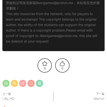
带版权证明发至邮箱
Beixigames@proton.me
，本站将应您的要
求删除！
This site resources from the network, only for players to
learn and exchange! The copyright belongs to the original
author, the ability of the students can support the original
author. If there is a copyright problem,Please email with
proof of copyright to :
Beixigames@proton.me
, this site will
be deleted at your request!
9
0
上一篇
下一篇
Lilly_HD
Marron