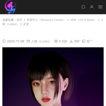
当前位置：
首页
资源中心（Resource Center）
VAM（Virt A Mate）
人
物（Looks）
正文
A004
2022-11-09
人物（Looks）
2.32k
297
推广