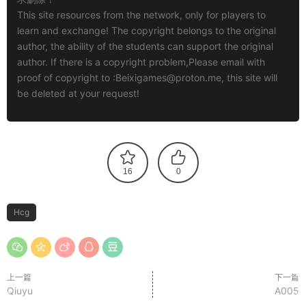
This site resources from the network, only for players to
learn and exchange! The copyright belongs to the original
author, the ability of the students can support the original
author. If there is a copyright problem,Please email with
proof of copyright to :
Beixigames@proton.me
, this site will
be deleted at your request!
16
0
Hcg
上一篇
下一篇
Qiuyu
A005