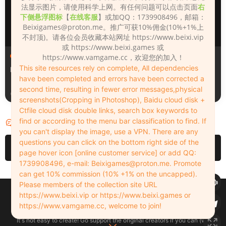
法显示图片，请使用科学上网。有任何问题可以点击页面
右
下侧悬浮图标
【
在线客服
】或加QQ：1739908496，邮箱：
Beixigames@proton.me
。推广可获10%佣金(10%+1%上
不封顶)。请各位会员收藏本站网址 https://www.beixi.vip
或 https://www.beixi.games 或
人物（Looks）
人物（Looks）
https://www.vamgame.cc，欢迎您的加入！
This site resources rely on complete, All dependencies
Monica_2_2_2
Lizhen2025
have been completed and errors have been corrected a
second time, resulting in fewer error messages,physical
4小时前
21小时前
screenshots(Cropping in Photoshop), Baidu cloud disk +
Ctfile cloud disk double links, search box keywords to
find or according to the menu bar classification to find. If
评论
0
you can't display the image, use a VPN. There are any
questions you can click on the bottom right side of the
请先
登录
page hover icon [online customer service] or add QQ:
1739908496, e-mail:
Beixigames@proton.me
. Promote
can get 10% commission (10% +1% on the uncapped).
Please members of the collection site URL
Copyleft © 2022-2026 beixi.vip - All Rights Freedom！
https://www.beixi.vip or https://www.beixi.games or
创作不易！有能力的同学可以去支持一下原创作者（我们绝对支持），当然
https://www.vamgame.cc, welcome to join!
了，您加入这里我们也绝对欢迎！
It's not easy to create! Go support the original creators if you can (we