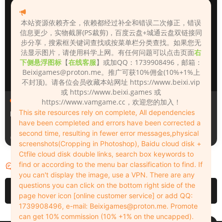
本站资源依赖齐全，依赖都经过补全和错误二次修正，错误
信息更少，实物截屏(PS裁剪)，百度云盘+城通云盘双链接同
步分享，搜索框关键词查找或按菜单栏分类查找。如果您无
法显示图片，请使用科学上网。有任何问题可以点击页面
右
下侧悬浮图标
【
在线客服
】或加QQ：1739908496，邮箱：
Beixigames@proton.me
。推广可获10%佣金(10%+1%上
不封顶)。请各位会员收藏本站网址 https://www.beixi.vip
或 https://www.beixi.games 或
人物（Looks）
人物（Looks）
https://www.vamgame.cc，欢迎您的加入！
This site resources rely on complete, All dependencies
Monica_2_2_2
Lizhen2025
have been completed and errors have been corrected a
second time, resulting in fewer error messages,physical
2天前
3天前
screenshots(Cropping in Photoshop), Baidu cloud disk +
Ctfile cloud disk double links, search box keywords to
find or according to the menu bar classification to find. If
评论
0
you can't display the image, use a VPN. There are any
questions you can click on the bottom right side of the
请先
登录
page hover icon [online customer service] or add QQ:
1739908496, e-mail:
Beixigames@proton.me
. Promote
can get 10% commission (10% +1% on the uncapped).