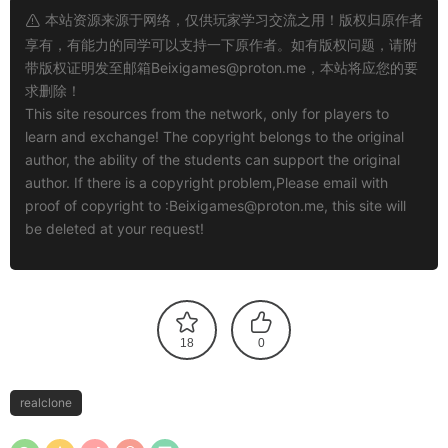
本站资源来源于网络，仅供玩家学习交流之用！版权归原作者
享有，有能力的同学可以支持一下原作者。如有版权问题，请附
带版权证明发至邮箱
Beixigames@proton.me
，本站将应您的要
求删除！
This site resources from the network, only for players to
learn and exchange! The copyright belongs to the original
author, the ability of the students can support the original
author. If there is a copyright problem,Please email with
proof of copyright to :
Beixigames@proton.me
, this site will
be deleted at your request!
18
0
realclone